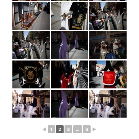
◄
1
2
3
...
6
►