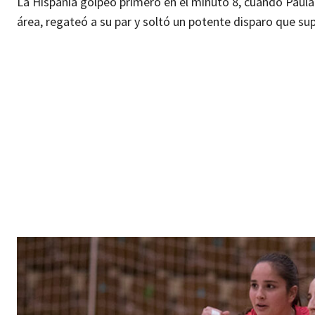
La Hispania golpeó primero en el minuto 8, cuando Paula
área, regateó a su par y soltó un potente disparo que sup