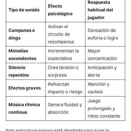
Respuesta
Efecto
Tipo de sonido
habitual del
psicológico
jugador
Activan el
Campanas o
Sensación de
circuito de
dings
euforia o logro
recompensa
Melodías
Incrementan la
Mayor
ascendentes
expectativa
concentración
Silencio
Crea tensión o
Anticipación y
repentino
sorpresa
alerta
Refuerzan
Atención y
Efectos graves
impacto o riesgo
cautela
Juego
Música rítmica
Genera fluidez y
prolongado y
continua
absorción
ritmo constante
Esta estructura sonora está diseñada para guiar la