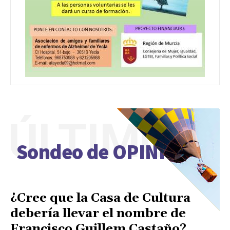
ÚLTIMO
Sondeo de OPINIÓN
¿Cree que la Casa de Cultura
debería llevar el nombre de
Francisco Guillem Castaño?