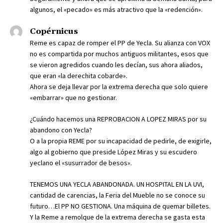
algunos, el «pecado» es más atractivo que la «redención».
Copérnicus
Reme es capaz de romper el PP de Yecla. Su alianza con VOX
no es compartida por muchos antiguos militantes, esos que
se vieron agredidos cuando les decían, sus ahora aliados,
que eran «la derechita cobarde».
Ahora se deja llevar por la extrema derecha que solo quiere
«embarrar» que no gestionar.
¿Cuándo hacemos una REPROBACION A LOPEZ MIRAS por su
abandono con Yecla?
O a la propia REME por su incapacidad de pedirle, de exigirle,
algo al gobierno que preside López Miras y su escudero
yeclano el «susurrador de besos».
TENEMOS UNA YECLA ABANDONADA. UN HOSPITAL EN LA UVI,
cantidad de carencias, la Feria del Mueble no se conoce su
futuro…El PP NO GESTIONA. Una máquina de quemar billetes.
Y la Reme a remolque de la extrema derecha se gasta esta