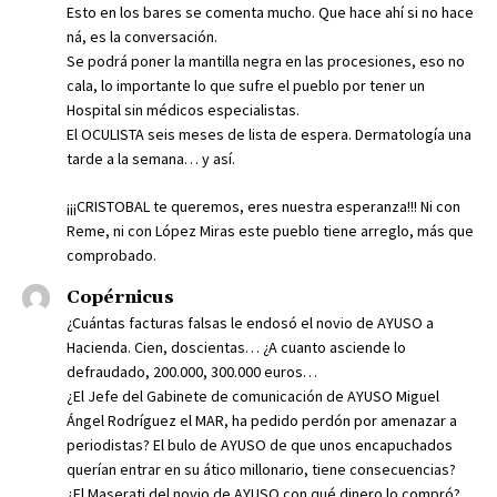
Esto en los bares se comenta mucho. Que hace ahí si no hace
ná, es la conversación.
Se podrá poner la mantilla negra en las procesiones, eso no
cala, lo importante lo que sufre el pueblo por tener un
Hospital sin médicos especialistas.
El OCULISTA seis meses de lista de espera. Dermatología una
tarde a la semana… y así.
¡¡¡CRISTOBAL te queremos, eres nuestra esperanza!!! Ni con
Reme, ni con López Miras este pueblo tiene arreglo, más que
comprobado.
Copérnicus
¿Cuántas facturas falsas le endosó el novio de AYUSO a
Hacienda. Cien, doscientas… ¿A cuanto asciende lo
defraudado, 200.000, 300.000 euros…
¿El Jefe del Gabinete de comunicación de AYUSO Miguel
Ángel Rodríguez el MAR, ha pedido perdón por amenazar a
periodistas? El bulo de AYUSO de que unos encapuchados
querían entrar en su ático millonario, tiene consecuencias?
¿El Maserati del novio de AYUSO con qué dinero lo compró?