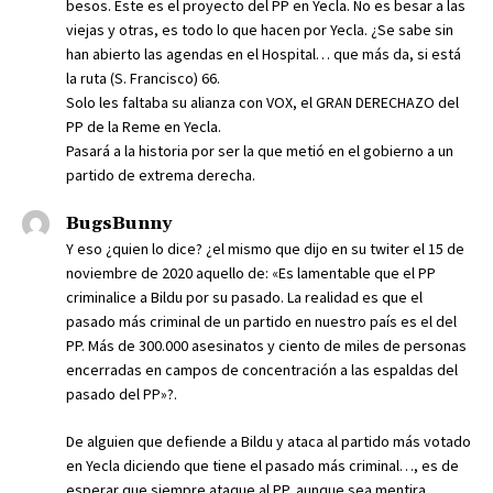
besos. Este es el proyecto del PP en Yecla. No es besar a las
viejas y otras, es todo lo que hacen por Yecla. ¿Se sabe sin
han abierto las agendas en el Hospital… que más da, si está
la ruta (S. Francisco) 66.
Solo les faltaba su alianza con VOX, el GRAN DERECHAZO del
PP de la Reme en Yecla.
Pasará a la historia por ser la que metió en el gobierno a un
partido de extrema derecha.
BugsBunny
Y eso ¿quien lo dice? ¿el mismo que dijo en su twiter el 15 de
noviembre de 2020 aquello de: «Es lamentable que el PP
criminalice a Bildu por su pasado. La realidad es que el
pasado más criminal de un partido en nuestro país es el del
PP. Más de 300.000 asesinatos y ciento de miles de personas
encerradas en campos de concentración a las espaldas del
pasado del PP»?.
De alguien que defiende a Bildu y ataca al partido más votado
en Yecla diciendo que tiene el pasado más criminal…, es de
esperar que siempre ataque al PP, aunque sea mentira.