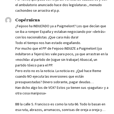
el ambulatorio anunciado hace dos legislaturas , menudo
cachondeo se arrastra el p.p.
Copérnicus
¿Feijooo ha INDULTADO ya a Puigmelont? Los que decían que
se iba a romper España y estaban negociando por «detrás»
con los nacionalistas. ¡Que cara más dura!
Todo el tiempo nos han estado engañando.
Por mucho que el PP de Feijooo INDULTE a Puigmelont (ya
indultaron a Tejero) les vale para poco, ya que arrastran en la
«mochila» al partido de (sigue sin trabajar) Abascal, un
partido tóxico para el PP.
Pero esto no es la noticia. La noticia es: ¿Qué hace Reme
cuando NO ejecuta las inversiones que están
presupuestadas? Dinero sobrante, pagar deudas…
Han dicho algo los de VOX? Estos ya tienen sus «paguitas» y a
otra cosa mariposa»
BB la calle S. Francisco es como la ruta 66. Todo lo basan en
esa ruta, abrazos, arrumacos, sonrisas de oreja a oreja y…