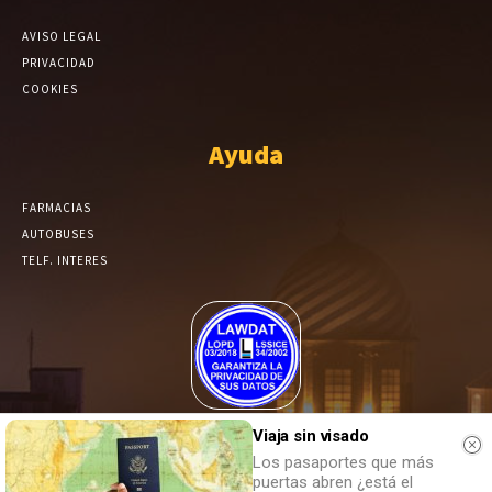
AVISO LEGAL
PRIVACIDAD
COOKIES
Ayuda
FARMACIAS
AUTOBUSES
TELF. INTERES
El Periódico de Yecla alcanza un grado más de compromiso en el
Viaja sin visado
tratamiento de sus datos.
Los pasaportes que más
puertas abren ¿está el