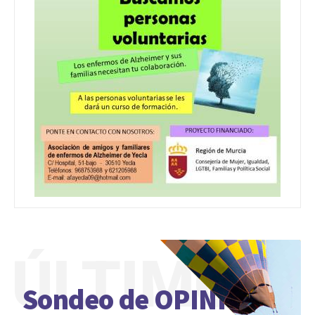
ÚLTIMO
Sondeo de OPINIÓN