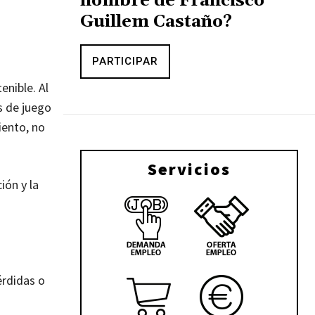
nombre de Francisco
Guillem Castaño?
PARTICIPAR
enible. Al
s de juego
iento, no
Servicios
ión y la
érdidas o