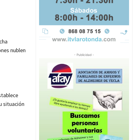
acha
ones nublen
- Publicidad -
stablece
u situación