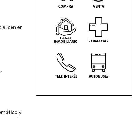
ialicen en
,
emático y