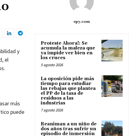
mo
epy.com
Proteste Ahora!: Se
acumula la maleza que
bilidad y
ya impide ver bien en
los cruces
, el
5 agosto 2026
os.
La oposición pide más
tiempo para estudiar
las rebajas que plantea
el PP de la tasa de
residuos a las
pasar más
industrias
7 agosto 2026
ático puede
Reaniman a un niño de
dos años tras sufrir un
episodio de inmersión