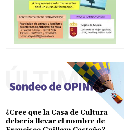
ÚLTIMO
Sondeo de OPINIÓN
¿Cree que la Casa de Cultura
debería llevar el nombre de
Francisco Guillem Castaño?