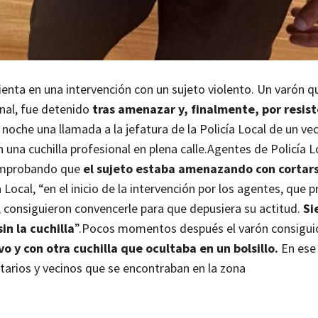
ienta en una intervención con un sujeto violento. Un varón q
onal, fue detenido
tras amenazar y, finalmente, por resis
 noche una llamada a la jefatura de la Policía Local de un ve
na cuchilla profesional en plena calle.
Agentes de Policía L
comprobando que
el sujeto estaba amenazando con cortars
a Local, “en el inicio de la intervención por los agentes, que
 consiguieron convencerle para que depusiera su actitud.
Si
in la cuchilla
”.
Pocos momentos después el varón consigu
o y con otra cuchilla que ocultaba en un bolsillo.
En es
itarios y vecinos que se encontraban en la zona