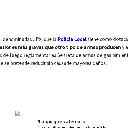
es, denominadas JPX, que la
Policía Local
tiene como dotaci
lesiones más graves que otro tipo de armas producen
y a
as de fuego reglamentarias.
Se trata de armas de gas pimien
que se pretende reducir sin causarle mayores daños.
9 apps que valen oro
No son populares, pero sí extraordinariamente útiles