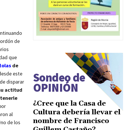
continuando
cordón de
arios
idad que
tolas
de
Sondeo de
 desde este
de disparar
OPINIÓN
su actitud
etenerle
¿Cree que la Casa de
por
Cultura debería llevar el
aron al
nombre de Francisco
no de los
Guillem Castaño?