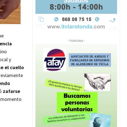
ue
- Publicidad -
tencia
cino
ocal y
e el cuello
 previamente
endo
ió
zafarse
e momento