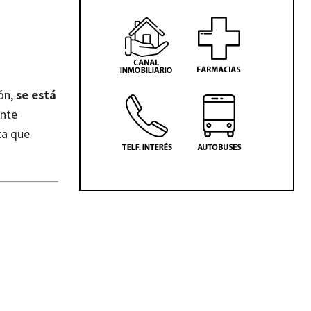
ón,
se está
nte
ta que