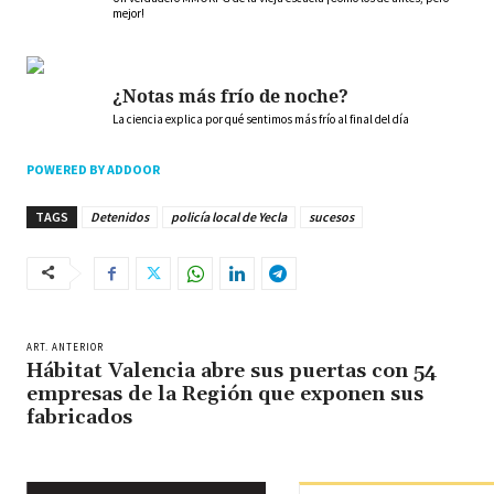
mejor!
¿Notas más frío de noche?
La ciencia explica por qué sentimos más frío al final del día
POWERED BY ADDOOR
TAGS
Detenidos
policía local de Yecla
sucesos
ART. ANTERIOR
Hábitat Valencia abre sus puertas con 54
empresas de la Región que exponen sus
fabricados