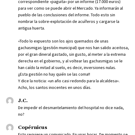
correspondiente «paguita» por un informe (17.000 euros)
para ver como se puede abrir el Mercado. Ya informarán al
pueblo de las conclusiones del informe. Todo esto sin
nombrar la sobre-explotación de acuíferos y cargarse la
antigua huerta.
«Todo lo expuesto son los ajos quemados de unas
gachasmigas (gestión municipal) que nos han salido aceitosa,
por el gran dineral gastado, sin gusto, al meter a la extrema
derecha en el gobierno, y al voltear las gachasmigas se le
han caído la mitad al suelo, es decir, inversiones nulas.
¡¡Esta gestión no hay quién se las coma!!
Y dice la noticia: «un año casi redondo para la alcaldesa».
Acho, los santos inocentes en unos días.
J.C.
De impedir el desmantelamiento del hospital no dice nada,
no?
Copérnicus
Esto requiere un comunicado. En unas horas. De momento se