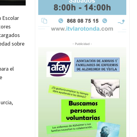
n Escolar
tores
ncargados
iedad sobre
- Publicidad -
para el
e
urcia,