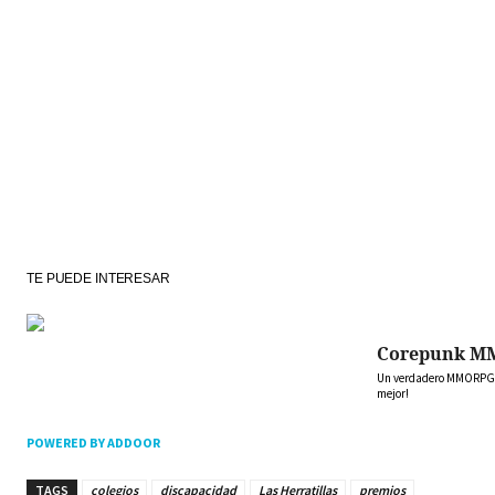
TE PUEDE INTERESAR
Corepunk M
Un verdadero MMORPG de
mejor!
POWERED BY ADDOOR
TAGS
colegios
discapacidad
Las Herratillas
premios