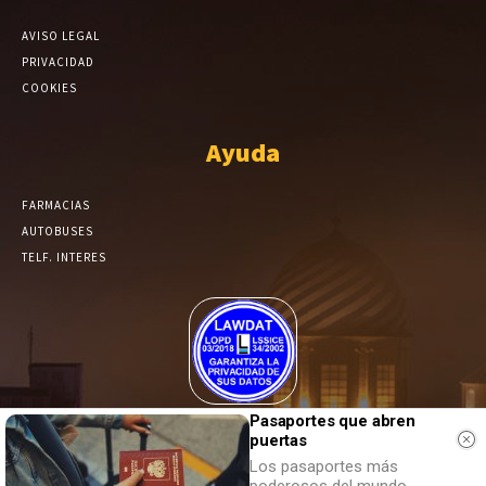
AVISO LEGAL
PRIVACIDAD
COOKIES
Ayuda
FARMACIAS
AUTOBUSES
TELF. INTERES
El Periódico de Yecla alcanza un grado más de compromiso en el
Pasaportes que abren
puertas
tratamiento de sus datos.
Los pasaportes más