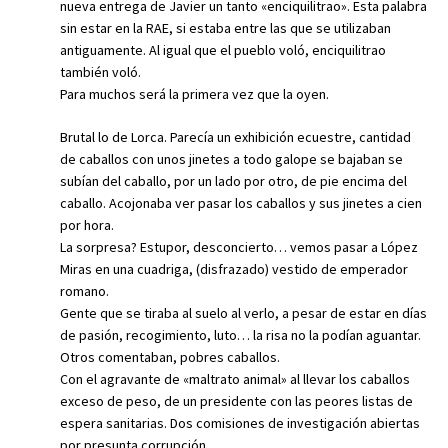
nueva entrega de Javier un tanto «enciquilitrao». Esta palabra
sin estar en la RAE, si estaba entre las que se utilizaban
antiguamente. Al igual que el pueblo voló, enciquilitrao
también voló.
Para muchos será la primera vez que la oyen.
Brutal lo de Lorca. Parecía un exhibición ecuestre, cantidad
de caballos con unos jinetes a todo galope se bajaban se
subían del caballo, por un lado por otro, de pie encima del
caballo. Acojonaba ver pasar los caballos y sus jinetes a cien
por hora.
La sorpresa? Estupor, desconcierto… vemos pasar a López
Miras en una cuadriga, (disfrazado) vestido de emperador
romano.
Gente que se tiraba al suelo al verlo, a pesar de estar en días
de pasión, recogimiento, luto… la risa no la podían aguantar.
Otros comentaban, pobres caballos.
Con el agravante de «maltrato animal» al llevar los caballos
exceso de peso, de un presidente con las peores listas de
espera sanitarias. Dos comisiones de investigación abiertas
por presunta corrupción…