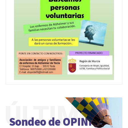
ÚLTIMO
Sondeo de OPINIÓN