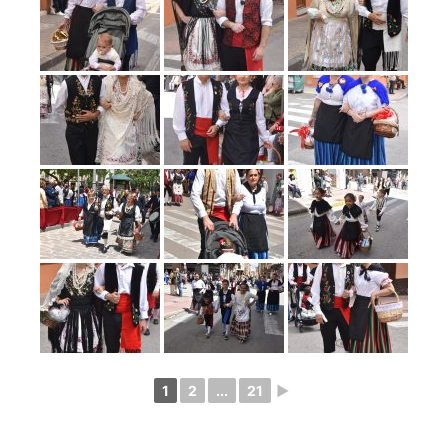
1
2
...
21
►