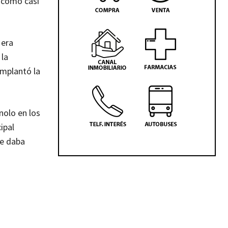
y como casi
 era
 la
implantó la
nolo en los
ipal
le daba