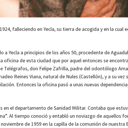
924, falleciendo en Yecla, su tierra de acogida y en la cual e
 a Yecla a principios de los años 50, procedente de Aguadu
 la oficina de esta ciudad que por aquel entonces se encontra
e Telégrafos, don Felipe Zafrilla, padre del odontólogo Amad
madeo Reines Viana, natural de Nules (Castellón), y a su vez
jubilación. Entonces la oficina pasó a unas nuevas dependenci
años en el departamento de Sanidad Militar. Contaba que estu
ina”. Al tiempo conoció y entabló un noviazgo de aquellos f
noviembre de 1959 en la capilla de la comunión de nuestra B