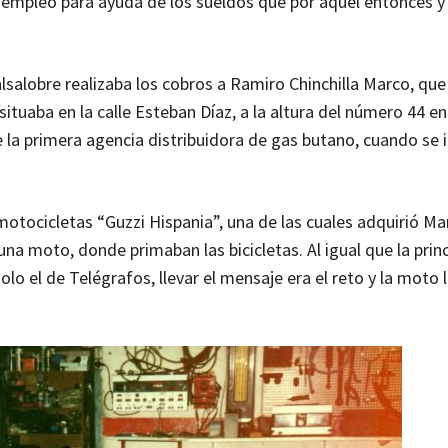
riempleo para ayuda de los sueldos que por aquel entonces 
salobre realizaba los cobros a Ramiro Chinchilla Marco, que
tuaba en la calle Esteban Díaz, a la altura del número 44 en
e la primera agencia distribuidora de gas butano, cuando se 
motocicletas “Guzzi Hispania”, una de las cuales adquirió Ma
a moto, donde primaban las bicicletas. Al igual que la princ
olo el de Telégrafos, llevar el mensaje era el reto y la moto 