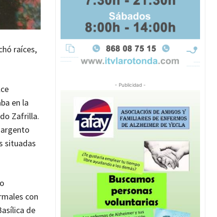
chó raíces,
- Publicidad -
lce
ba en la
o Zafrilla.
 sargento
as situadas
vo
ormales con
asílica de