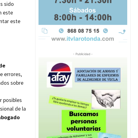
as sido
n este
ntar este
- Publicidad -
 de
e errores,
mados sobre
r posibles
sional de la
abogado