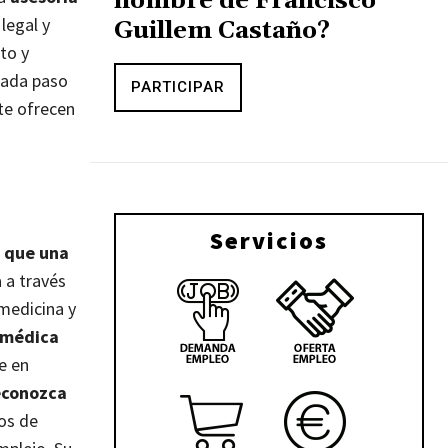
nombre de Francisco
legal y
Guillem Castaño?
to y
cada paso
PARTICIPAR
te ofrecen
Servicios
s que una
 a través
medicina y
 médica
e en
econozca
os de