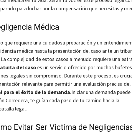
ia médica en tu vida. Serán tu voz en este proceso legal co
arado para luchar por la compensación que necesitas y me
gligencia Médica
so que requiere una cuidadosa preparación y un entendimien
videncia médica hasta la presentación del caso ante un tribu
 La complejidad de estos casos a menudo requiere una estra
ratuita del caso
es un servicio ofrecido por muchos bufetes
nes legales sin compromiso. Durante este proceso, es crucia
entación relevante para permitir una evaluación precisa del
al para el éxito de la demanda
.
Iniciar una demanda puede 
ón Corredera, te guían cada paso de tu camino hacia la
atalla legal.
o Evitar Ser Víctima de Negligencia