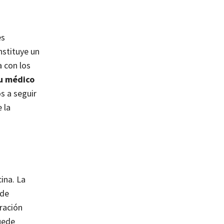
es
nstituye un
 con los
tu médico
os a seguir
 la
ina. La
 de
ración
uede