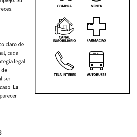
mplejo. Su
reces.
to claro de
nal, cada
tegia legal
 de
l ser
 caso.
La
parecer
s