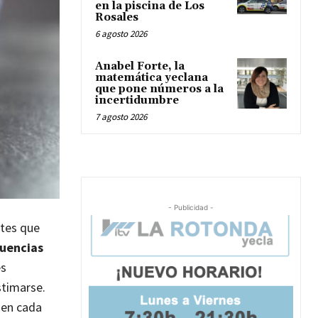
en la piscina de Los
Rosales
6 agosto 2026
Anabel Forte, la
matemática yeclana
que pone números a la
incertidumbre
7 agosto 2026
- Publicidad -
ntes que
uencias
es
timarse.
 en cada