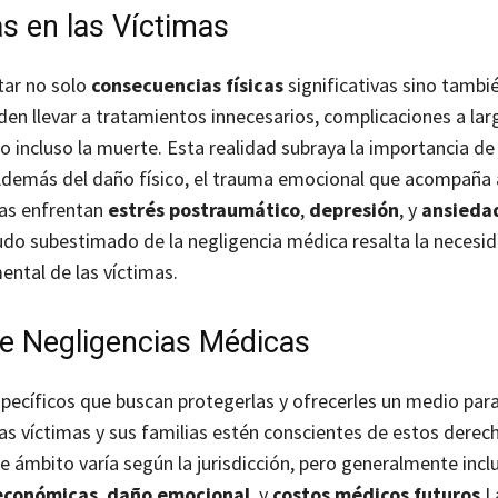
s en las Víctimas
tar no solo
consecuencias físicas
significativas sino tambi
en llevar a tratamientos innecesarios, complicaciones a larg
 incluso la muerte. Esta realidad subraya la importancia de
demás del daño físico, el trauma emocional que acompaña 
mas enfrentan
estrés postraumático
,
depresión
, y
ansieda
udo subestimado de la negligencia médica resalta la necesi
ental de las víctimas.
de Negligencias Médicas
pecíficos que buscan protegerlas y ofrecerles un medio par
 las víctimas y sus familias estén conscientes de estos derec
te ámbito varía según la jurisdicción, pero generalmente inclu
económicas
,
daño emocional
, y
costos médicos futuros
.
L