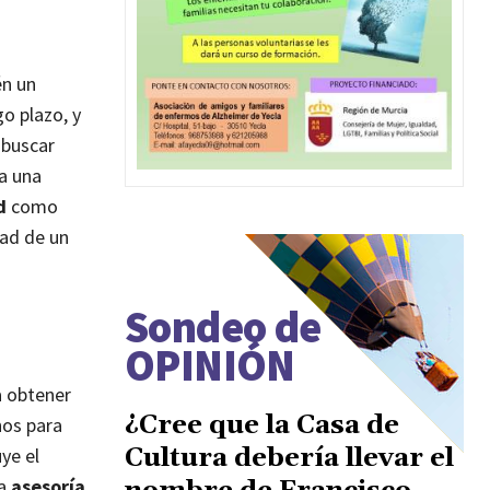
én un
o plazo, y
 buscar
a una
d
como
dad de un
Sondeo de
OPINIÓN
a obtener
¿Cree que la Casa de
hos para
Cultura debería llevar el
ye el
a
asesoría