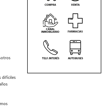
sotros
difíciles
 años
amos