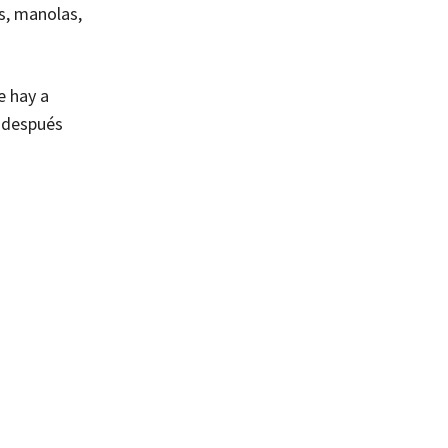
s, manolas,
e hay a
y después