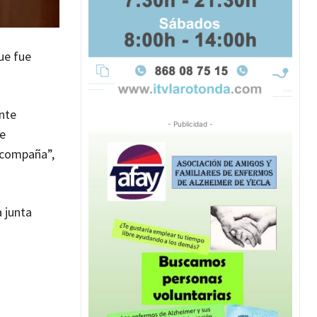
ue fue
ente
- Publicidad -
de
 acompaña”,
 junta