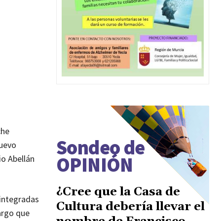
che
Sondeo de
nuevo
OPINIÓN
io Abellán
¿Cree que la Casa de
 integradas
Cultura debería llevar el
argo que