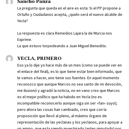
Sancho Panza
La pregunta que queda en el aire es esta: Si el PP propone a
Ortuño y Ciudadanos acepta, ¿quién será el nuevo alcalde de
Yecla?
La respuesta es clara Remedios Lajara la de Murcia nos
Exprime.
La que estuvo torpedeando a Juan Miguel Benedito.
YECLA, PRIMERO
Eso ya lo dije yo hace más de un mes (como se puede ver en
el enlace del final), es lo que tiene estar bien informado, que
le vamos a hacer, uno tiene sus fuentes. En aquel momento
reconozco que aunque Marcos no sea santo de mi devoción,
me ilusionó y agradó la noticia, no en vano creo que Marcos
es el mejor político que ha habido en Yecla (no es
incompatible reconocerlo aunque siga sin ser «fan» suyo);
pero ahora las cosas han cambiado, creo que con la
proposición que llevó al pleno, al máximo órgano de
representación de las yeclanas y los yeclanos, para apoyar a
un amigo, que esta siendo investigado (antes imputado) por