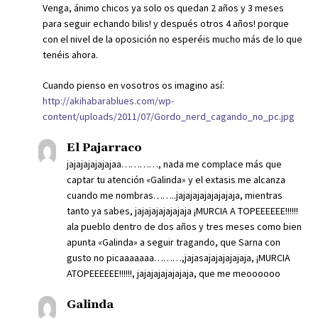
Venga, ánimo chicos ya solo os quedan 2 años y 3 meses
para seguir echando bilis! y después otros 4 años! porque
con el nivel de la oposición no esperéis mucho más de lo que
tenéis ahora.
Cuando pienso en vosotros os imagino así:
http://akihabarablues.com/wp-
content/uploads/2011/07/Gordo_nerd_cagando_no_pc.jpg
El Pajarraco
jajajajajajajaa…………, nada me complace más que
captar tu atención «Galinda» y el extasis me alcanza
cuando me nombras……..jajajajajajajajaja, mientras
tanto ya sabes, jajajajajajajaja ¡MURCIA A TOPEEEEEE!!!!!!
ala pueblo dentro de dos años y tres meses como bien
apunta «Galinda» a seguir tragando, que Sarna con
gusto no picaaaaaaa………,jajasajajajajajaja, ¡MURCIA
ATOPEEEEEE!!!!!!, jajajajajajajaja, que me meoooooo
Galinda