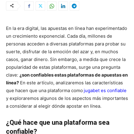
En la era digital, las apuestas en línea han experimentado
un crecimiento exponencial. Cada día, millones de
personas acceden a diversas plataformas para probar su
suerte, disfrutar de la emoción del azar y, en muchos
casos, ganar dinero. Sin embargo, a medida que crece la
popularidad de estas plataformas, surge una pregunta
clave:
¿son confiables estas plataformas de apuestas en
línea?
En este artículo, analizaremos las características
que hacen que una plataforma como
jugabet es confiable
y exploraremos algunos de los aspectos más importantes
a considerar al elegir dónde apostar en línea.
¿Qué hace que una plataforma sea
confiable?