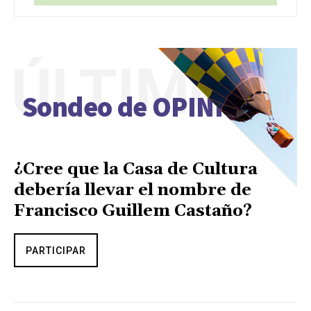
ÚLTIMO
Sondeo de OPINIÓN
¿Cree que la Casa de Cultura
debería llevar el nombre de
Francisco Guillem Castaño?
PARTICIPAR