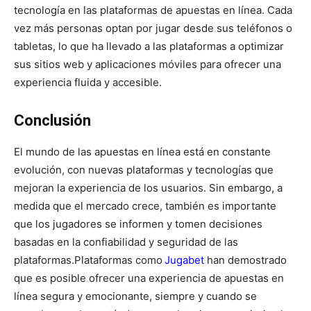
tecnología en las plataformas de apuestas en línea. Cada
vez más personas optan por jugar desde sus teléfonos o
tabletas, lo que ha llevado a las plataformas a optimizar
sus sitios web y aplicaciones móviles para ofrecer una
experiencia fluida y accesible.
Conclusión
El mundo de las apuestas en línea está en constante
evolución, con nuevas plataformas y tecnologías que
mejoran la experiencia de los usuarios. Sin embargo, a
medida que el mercado crece, también es importante
que los jugadores se informen y tomen decisiones
basadas en la confiabilidad y seguridad de las
plataformas.
Plataformas como
Jugabet
han demostrado
que es posible ofrecer una experiencia de apuestas en
línea segura y emocionante, siempre y cuando se