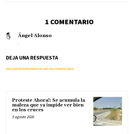
1 COMENTARIO
Ángel Alonso
.
DEJA UNA RESPUESTA
INICIAR SESIÓN PARA DEJAR UN COMENTARIO
Proteste Ahora!: Se acumula la
maleza que ya impide ver bien
en los cruces
5 agosto 2026