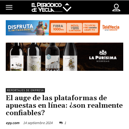
REPORTAJES DE EMPRESA
El auge de las plataformas de
apuestas en línea: ¿son realmente
confiables?
14 septiembre 2024
1
epy.com