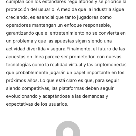
cumplan con los estándares regulatorios y se priorice la
protección del usuario. A medida que la industria sigue
creciendo, es esencial que tanto jugadores como
operadores mantengan un enfoque responsable,
garantizando que el entretenimiento no se convierta en
un problema y que las apuestas sigan siendo una
actividad divertida y segura.
Finalmente, el futuro de las
apuestas en línea parece ser prometedor, con nuevas
tecnologías como la realidad virtual y las criptomonedas
que probablemente jugarán un papel importante en los
próximos años. Lo que está claro es que, para seguir
siendo competitivas, las plataformas deben seguir
evolucionando y adaptándose a las demandas y
expectativas de los usuarios.