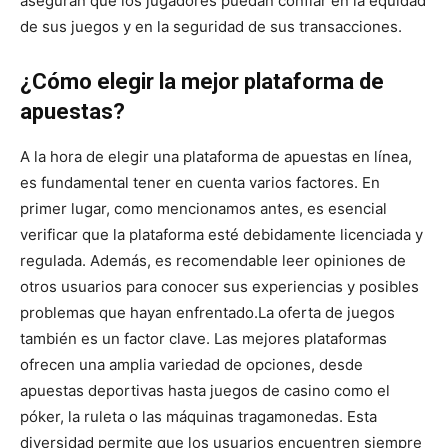
aseguran que los jugadores puedan confiar en la equidad
de sus juegos y en la seguridad de sus transacciones.
¿Cómo elegir la mejor plataforma de
apuestas?
A la hora de elegir una plataforma de apuestas en línea,
es fundamental tener en cuenta varios factores. En
primer lugar, como mencionamos antes, es esencial
verificar que la plataforma esté debidamente licenciada y
regulada. Además, es recomendable leer opiniones de
otros usuarios para conocer sus experiencias y posibles
problemas que hayan enfrentado.
La oferta de juegos
también es un factor clave. Las mejores plataformas
ofrecen una amplia variedad de opciones, desde
apuestas deportivas hasta juegos de casino como el
póker, la ruleta o las máquinas tragamonedas. Esta
diversidad permite que los usuarios encuentren siempre