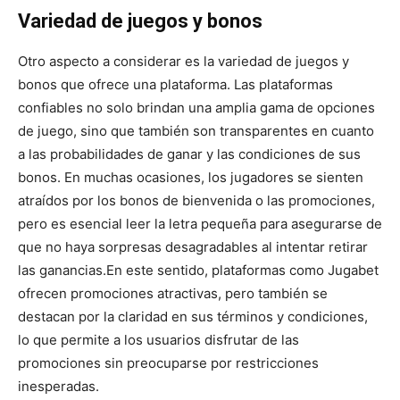
Variedad de juegos y bonos
Otro aspecto a considerar es la variedad de juegos y
bonos que ofrece una plataforma. Las plataformas
confiables no solo brindan una amplia gama de opciones
de juego, sino que también son transparentes en cuanto
a las probabilidades de ganar y las condiciones de sus
bonos. En muchas ocasiones, los jugadores se sienten
atraídos por los bonos de bienvenida o las promociones,
pero es esencial leer la letra pequeña para asegurarse de
que no haya sorpresas desagradables al intentar retirar
las ganancias.
En este sentido, plataformas como Jugabet
ofrecen promociones atractivas, pero también se
destacan por la claridad en sus términos y condiciones,
lo que permite a los usuarios disfrutar de las
promociones sin preocuparse por restricciones
inesperadas.