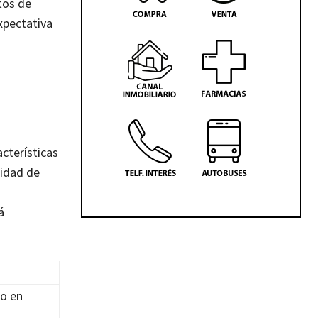
tos de
xpectativa
acterísticas
cidad de
á
mo en