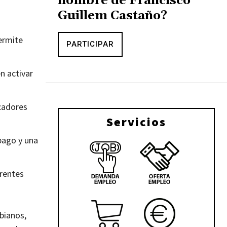
nombre de Francisco
Guillem Castaño?
permite
PARTICIPAR
n activar
icadores
Servicios
 pago y una
erentes
bianos,