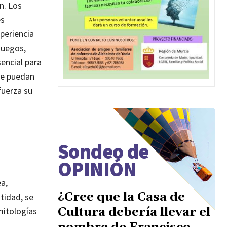
n. Los
es
periencia
juegos,
encial para
ue puedan
fuerza su
Sondeo de
OPINIÓN
a,
¿Cree que la Casa de
tidad, se
Cultura debería llevar el
mitologías