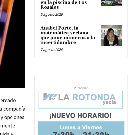
en la piscina de Los
Rosales
6 agosto 2026
Anabel Forte, la
matemática yeclana
que pone números a la
incertidumbre
7 agosto 2026
- Publicidad -
 mercado
 la compañía
 y opciones
tamente
uida y