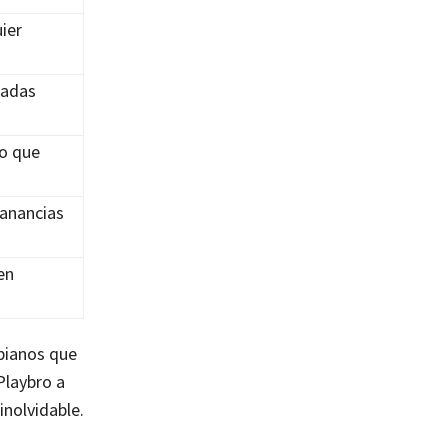
ier
radas
lo que
ganancias
en
bianos que
Playbro a
inolvidable.