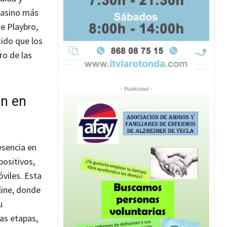
casino más
e Playbro,
ido que los
ro de las
- Publicidad -
in en
esencia en
positivos,
viles. Esta
line, donde
u
ras etapas,