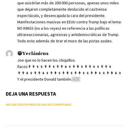
que asistirían más de 200.000 personas, apenas unos miles
que dejaron completamente deslucido el castrense
espectáculo, y desencajada la cara del presidente.
Manifestaciones masivas en EEUU contra Trump bajo el lema:
NO KINGS (no a los reyes) en referencia a las políticas
ultrareaccionarias, agresivas y antidemocráticas de Trump.
Todo esto además de tirar el muro de las pistas azules.
😁Yeclánicus
Joe que no lo hacen los chiquillos.
ñacos👨‍👨‍👦‍👦👨‍👨‍👦👨‍👨‍👧‍👦👨‍👩‍👦👨‍👨‍👦‍👦👨‍👨‍👦
👨‍👨‍👧‍👦👨‍👨‍👧‍👦👨‍👩‍👦👨‍👩‍👦👨‍👩‍👦‍👦👨‍👩‍👦‍👦👨‍👩‍👧‍👦
Y el presidente Donald también.🇺🇸
DEJA UNA RESPUESTA
INICIAR SESIÓN PARA DEJAR UN COMENTARIO