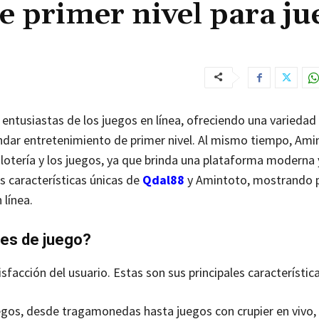
e primer nivel para ju
 entusiastas de los juegos en línea, ofreciendo una variedad
indar entretenimiento de primer nivel. Al mismo tiempo, Ami
 lotería y los juegos, ya que brinda una plataforma moderna 
s características únicas de
Qdal88
y Amintoto, mostrando 
 línea.
des de juego?
sfacción del usuario. Estas son sus principales característica
gos, desde tragamonedas hasta juegos con crupier en vivo,