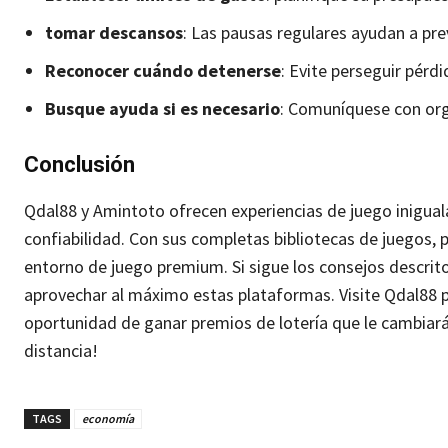
tomar descansos
: Las pausas regulares ayudan a pre
Reconocer cuándo detenerse
: Evite perseguir pérd
Busque ayuda si es necesario
: Comuníquese con org
Conclusión
Qdal88 y Amintoto ofrecen experiencias de juego inigual
confiabilidad. Con sus completas bibliotecas de juegos, 
entorno de juego premium. Si sigue los consejos descrito
aprovechar al máximo estas plataformas. Visite Qdal88 
oportunidad de ganar premios de lotería que le cambiarán
distancia!
TAGS
economía