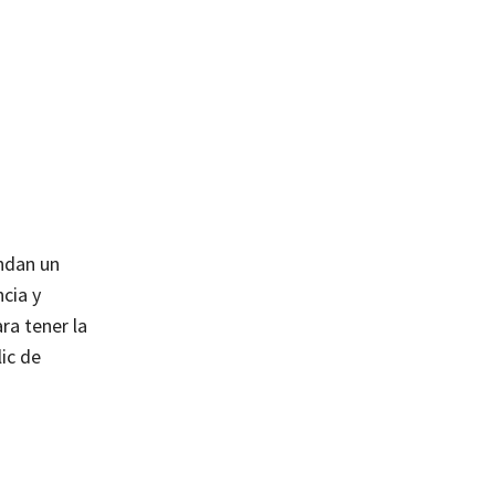
indan un
cia y
ra tener la
ic de