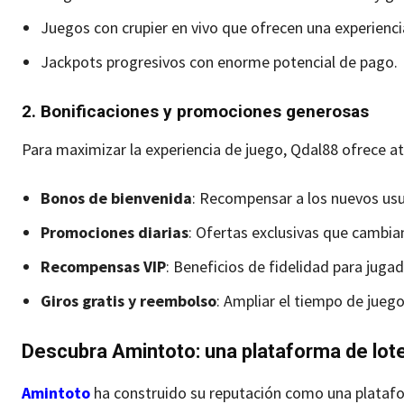
Juegos con crupier en vivo que ofrecen una experienci
Jackpots progresivos con enorme potencial de pago.
2. Bonificaciones y promociones generosas
Para maximizar la experiencia de juego, Qdal88 ofrece a
Bonos de bienvenida
: Recompensar a los nuevos usu
Promociones diarias
: Ofertas exclusivas que cambian
Recompensas VIP
: Beneficios de fidelidad para jugad
Giros gratis y reembolso
: Ampliar el tiempo de juego
Descubra Amintoto: una plataforma de lote
Amintoto
ha construido su reputación como una plataform