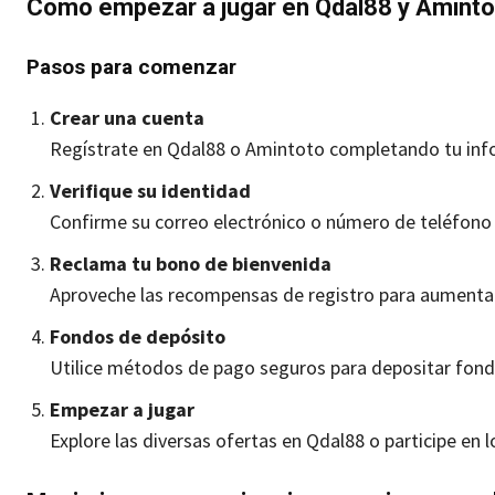
Cómo empezar a jugar en Qdal88 y Aminto
Pasos para comenzar
Crear una cuenta
Regístrate en Qdal88 o Amintoto completando tu inf
Verifique su identidad
Confirme su correo electrónico o número de teléfono 
Reclama tu bono de bienvenida
Aproveche las recompensas de registro para aumentar
Fondos de depósito
Utilice métodos de pago seguros para depositar fond
Empezar a jugar
Explore las diversas ofertas en Qdal88 o participe en 