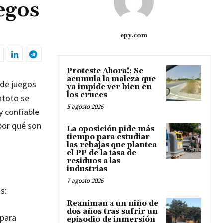
egos
epy.com
Proteste Ahora!: Se
acumula la maleza que
 de juegos
ya impide ver bien en
los cruces
ntoto se
5 agosto 2026
y confiable
por qué son
La oposición pide más
tiempo para estudiar
las rebajas que plantea
el PP de la tasa de
residuos a las
industrias
7 agosto 2026
s:
Reaniman a un niño de
dos años tras sufrir un
 para
episodio de inmersión