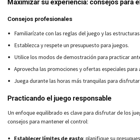
Maximizar su experiencia: consejos para el
Consejos profesionales
Familiarízate con las reglas del juego y las estructura
Establezca y respete un presupuesto para juegos.
Utilice los modos de demostración para practicar ante
Aprovecha las promociones y ofertas especiales para 
Juega durante las horas más tranquilas para disfrutar
Practicando el juego responsable
Un enfoque equilibrado es clave para disfrutar de los ju
consejos para mantener el control:
Establecer límites de gasto
: planifique su presupue