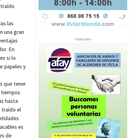
 traído
as las
ón una gran
ventajas
- Publicidad -
dor.
En
s si lo
r papeles y
s que tener
s tiempos.
as hasta
traído el
ntidades
acables es
es de