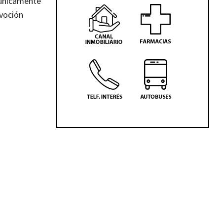
o únicamente
evoción