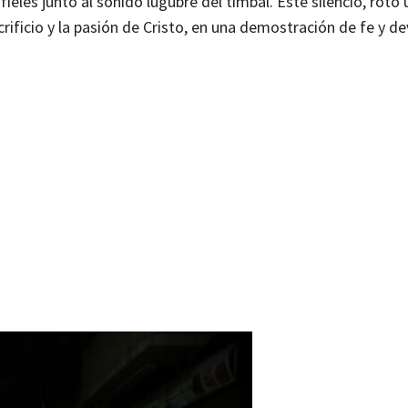
ieles junto al sonido lúgubre del timbal. Este silencio, rot
sacrificio y la pasión de Cristo, en una demostración de fe y d