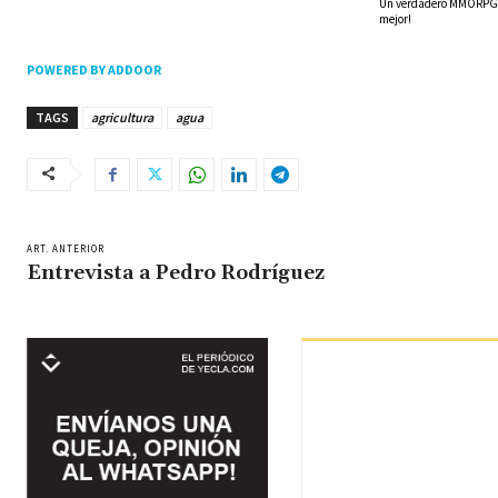
Un verdadero MMORPG de
mejor!
POWERED BY ADDOOR
TAGS
agricultura
agua
ART. ANTERIOR
Entrevista a Pedro Rodríguez