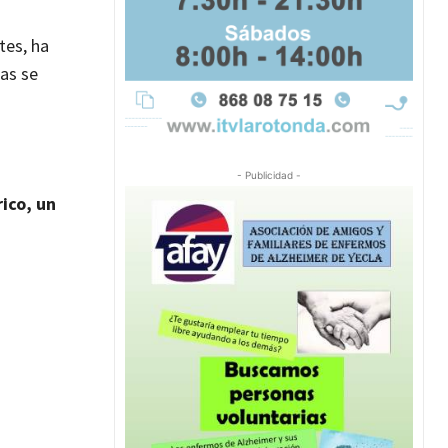
tes, ha
as se
- Publicidad -
ico, un