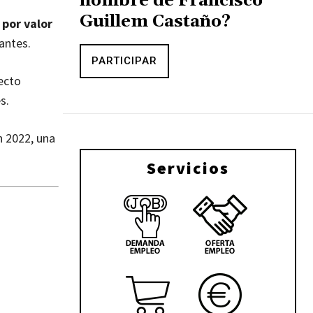
nombre de Francisco
Guillem Castaño?
por valor
antes.
PARTICIPAR
ecto
s.
n 2022, una
Servicios