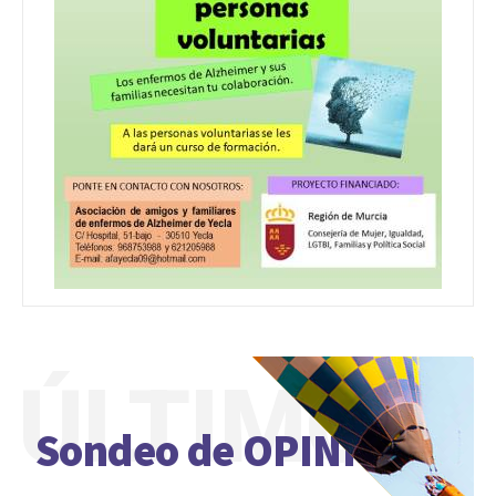
ÚLTIMO
Sondeo de OPINIÓN