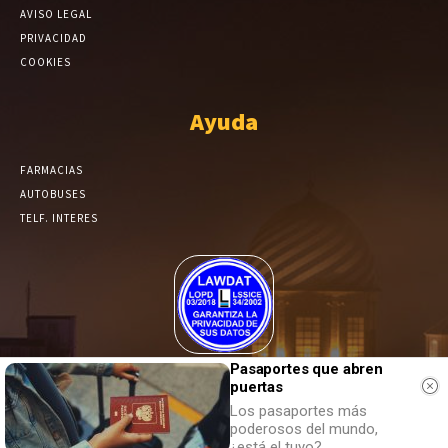
AVISO LEGAL
PRIVACIDAD
COOKIES
Ayuda
FARMACIAS
AUTOBUSES
TELF. INTERES
El Periódico de Yecla alcanza un grado más de compromiso en el
Pasaportes que abren
puertas
tratamiento de sus datos.
Los pasaportes más
poderosos del mundo,
¿está el tuyo?