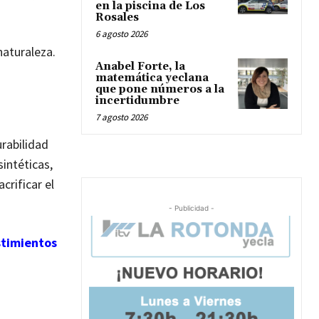
en la piscina de Los
Rosales
6 agosto 2026
naturaleza.
Anabel Forte, la
matemática yeclana
que pone números a la
incertidumbre
7 agosto 2026
urabilidad
intéticas,
crificar el
- Publicidad -
stimientos