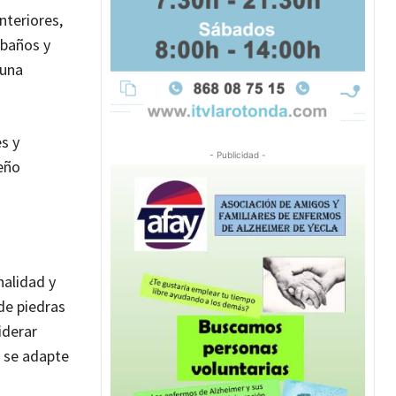
nteriores,
 baños y
 una
s y
- Publicidad -
seño
nalidad y
de piedras
iderar
r se adapte