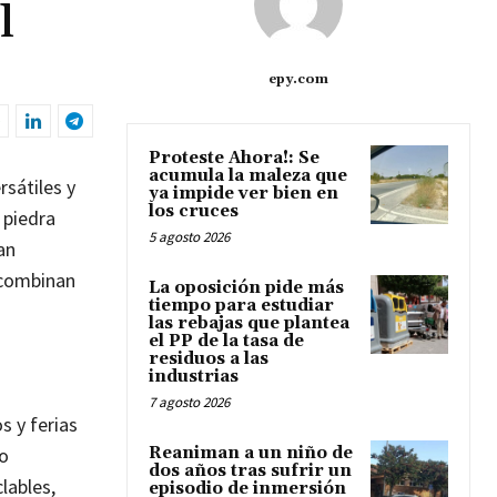
l
epy.com
Proteste Ahora!: Se
acumula la maleza que
sátiles y
ya impide ver bien en
los cruces
 piedra
5 agosto 2026
an
combinan
La oposición pide más
tiempo para estudiar
las rebajas que plantea
el PP de la tasa de
residuos a las
industrias
7 agosto 2026
s y ferias
do
Reaniman a un niño de
dos años tras sufrir un
lables,
episodio de inmersión