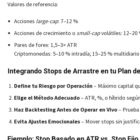
Valores de referencia:
Acciones
large-cap
: 7–12 %
Acciones de crecimiento o
small-cap
volátiles: 12–20
Pares de forex: 1,5–3× ATR
Criptomonedas: 5–10 % intradía; 15–25 % multidiario
Integrando Stops de Arrastre en tu Plan d
Define tu Riesgo por Operación
– Máximo capital qu
Elige el Método Adecuado
– ATR, %, o híbrido según
Haz Backtesting Antes de Operar en Vivo
– Prueba 
Evita Ajustes Emocionales
– Mover stops sin justifi
Ejemplo: Stop Basado en ATR vs. Stop Fijo