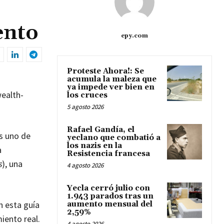
ento
epy.com
Proteste Ahora!: Se
acumula la maleza que
ya impede ver bien en
ealth-
los cruces
5 agosto 2026
Rafael Gandía, el
es uno de
yeclano que combatió a
los nazis en la
a
Resistencia francesa
s
), una
4 agosto 2026
Yecla cerró julio con
1.943 parados tras un
n esta guía
aumento mensual del
2,59%
iento real.
4 agosto 2026