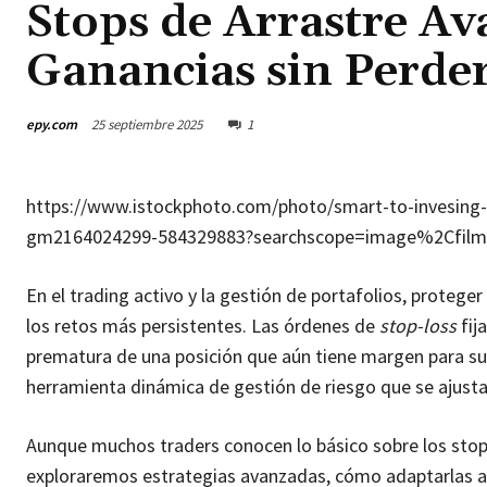
Stops de Arrastre Av
Ganancias sin Perder
epy.com
25 septiembre 2025
1
https://www.istockphoto.com/photo/smart-to-invesing-w
gm2164024299-584329883?searchscope=image%2Cfilm
En el trading activo y la gestión de portafolios, proteger
los retos más persistentes. Las órdenes de
stop-loss
fij
prematura de una posición que aún tiene margen para sub
herramienta dinámica de gestión de riesgo que se ajust
Aunque muchos traders conocen lo básico sobre los stops
exploraremos estrategias avanzadas, cómo adaptarlas a 