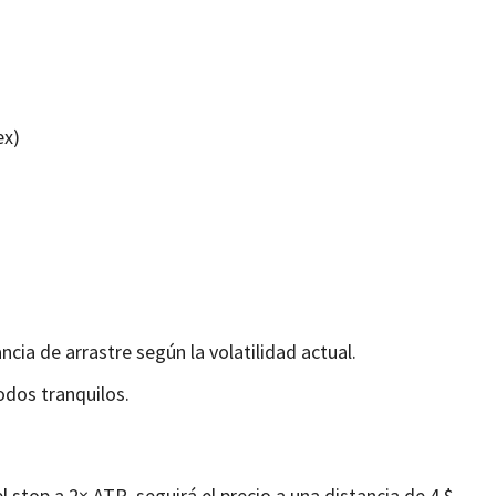
ex)
ncia de arrastre según la volatilidad actual.
odos tranquilos.
l stop a 2× ATR, seguirá el precio a una distancia de 4 $.