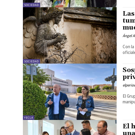
SOCIEDAD
Las
tum
mue
Ángel A
Con la
oficia
SOCIEDAD
Sos
pri
elperi
El Gru
manipu
YECLA
El 
una