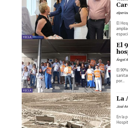
Car
elperi
El Hos
amplia
espacio
YECLA
El 
hos
Ángel A
El 90%
sanita
por...
YECLA
La 
José An
En la 
Hospit