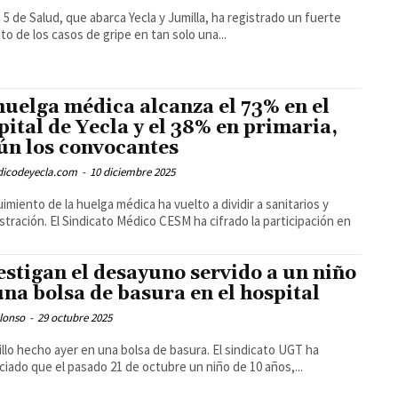
a 5 de Salud, que abarca Yecla y Jumilla, ha registrado un fuerte
o de los casos de gripe en tan solo una...
huelga médica alcanza el 73% en el
pital de Yecla y el 38% en primaria,
ún los convocantes
odicodeyecla.com
-
10 diciembre 2025
uimiento de la huelga médica ha vuelto a dividir a sanitarios y
stración. El Sindicato Médico CESM ha cifrado la participación en
estigan el desayuno servido a un niño
una bolsa de basura en el hospital
lonso
-
29 octubre 2025
llo hecho ayer en una bolsa de basura. El sindicato UGT ha
iado que el pasado 21 de octubre un niño de 10 años,...