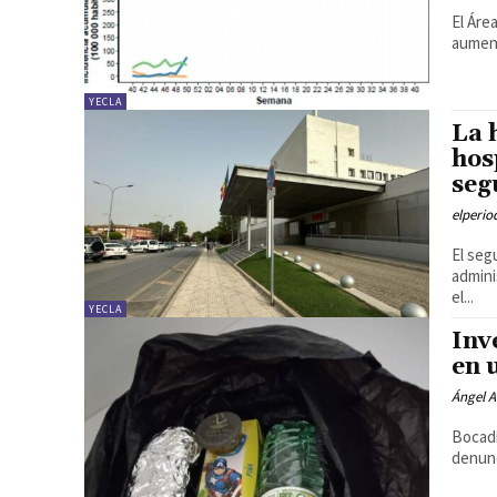
El Áre
aument
YECLA
La 
hos
seg
elperi
El seg
admini
el...
YECLA
Inv
en 
Ángel A
Bocadi
denunc