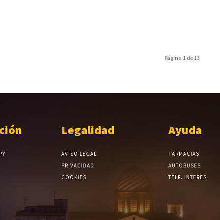
Página 1 de 13
ción
Legalidad
Ayuda
PY
AVISO LEGAL
FARMACIAS
PRIVACIDAD
AUTOBUSES
COOKIES
TELF. INTERES