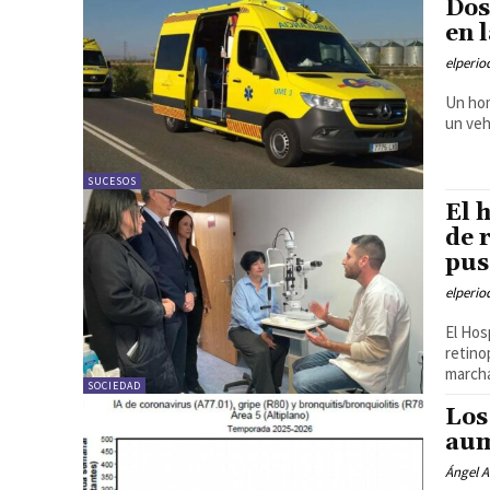
Dos
en 
elperi
Un hom
un veh
SUCESOS
El 
de 
pus
elperi
El Hos
retino
marcha
SOCIEDAD
Los
aum
Ángel A