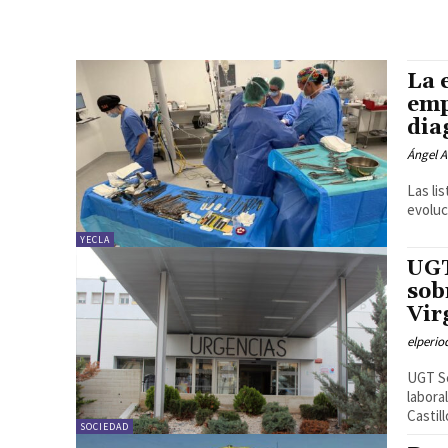
La 
emp
dia
Ángel A
Las li
evoluc
YECLA
UGT
sob
Vir
elperi
UGT Se
labora
Castill
SOCIEDAD