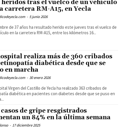
 heridos tras el vuelco de un vehículo
la carretera RM-A15, en Yecla
odicodeyecla.com
-
5 junio 2026
bre de 37 años ha resultado herido este jueves tras el vuelco de
ículo en la carretera RM-A15, entre los kilómetros 16...
hospital realiza más de 360 cribados
retinopatía diabética desde que se
o en marcha
odicodeyecla.com
-
30 enero 2026
pital Virgen del Castillo de Yecla ha realizado 363 cribados de
patía diabética en pacientes con diabetes desde que se puso en
...
 casos de gripe resgistrados
entan un 84% en la última semana
lonso
-
17 diciembre 2025