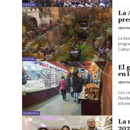
FIESTAS
La 
pre
elperi
La Aso
progra
Cultura
FIESTAS
El 
en 
elperi
Los co
Navida
inform
ECONOMÍA
La 
202