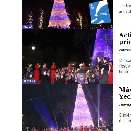
Teatro
activi
YECLA
Act
pri
elperi
Mercad
festiv
locales
FIESTAS
Más
Yec
elperi
El mié
del en