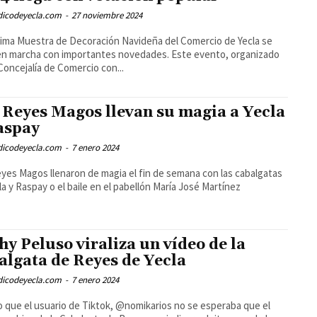
odicodeyecla.com
-
27 noviembre 2024
ima Muestra de Decoración Navideña del Comercio de Yecla se
n marcha con importantes novedades. Este evento, organizado
 Concejalía de Comercio con...
 Reyes Magos llevan su magia a Yecla
aspay
odicodeyecla.com
-
7 enero 2024
yes Magos llenaron de magia el fin de semana con las cabalgatas
la y Raspay o el baile en el pabellón María José Martínez
hy Peluso viraliza un vídeo de la
algata de Reyes de Yecla
odicodeyecla.com
-
7 enero 2024
 que el usuario de Tiktok, @nomikarios no se esperaba que el