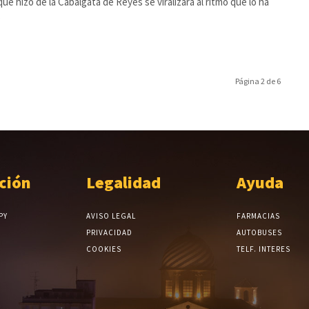
que hizo de la Cabalgata de Reyes se viralizara al ritmo que lo ha
.
Página 2 de 6
ción
Legalidad
Ayuda
PY
AVISO LEGAL
FARMACIAS
PRIVACIDAD
AUTOBUSES
COOKIES
TELF. INTERES