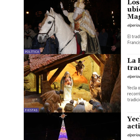
Los
ubi
Ma
elperi
El tra
Franci
POLÍTICA
La 
tra
elperi
Yecla 
recorr
tradic
FIESTAS
Yec
act
elperi