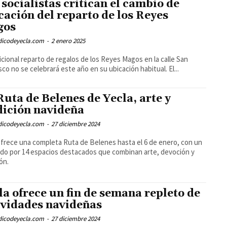
 socialistas critican el cambio de
cación del reparto de los Reyes
gos
odicodeyecla.com
-
2 enero 2025
dicional reparto de regalos de los Reyes Magos en la calle San
sco no se celebrará este año en su ubicación habitual. El...
Ruta de Belenes de Yecla, arte y
dición navideña
odicodeyecla.com
-
27 diciembre 2024
ofrece una completa Ruta de Belenes hasta el 6 de enero, con un
ido por 14 espacios destacados que combinan arte, devoción y
ión.
la ofrece un fin de semana repleto de
ividades navideñas
odicodeyecla.com
-
27 diciembre 2024