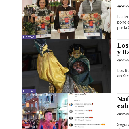
elperi
La déc
pone e
por la
FIESTAS
Los
y R
elperi
Los Re
en Yec
FIESTAS
Nat
cab
elperi
Seguro