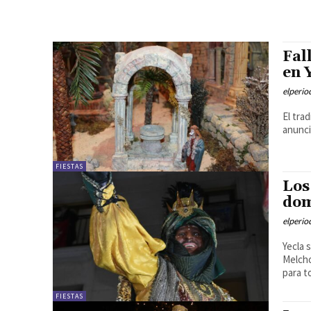
Fal
en 
elperi
El tra
anunci
FIESTAS
Los
dom
elperi
Yecla 
Melcho
para t
FIESTAS