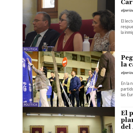
Car
elperi
El lec
respue
la inmi
POLÍTICA
Peg
la 
elperi
En la 
partid
las Eu
POLÍTICA
El 
pla
del