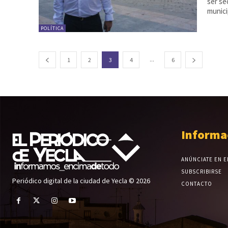
ser secret
munici
POLÍTICA
...
1
2
3
4
6
Informa
ANÚNCIATE EN E
SUBSCRIBIRSE
Periódico digital de la ciudad de Yecla © 2026
CONTACTO