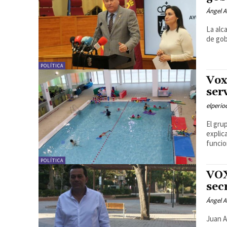
Ángel A
La alc
de gob
POLÍTICA
Vox
ser
elperi
El gru
explic
funcio
POLÍTICA
VOX
sec
Ángel A
Juan A