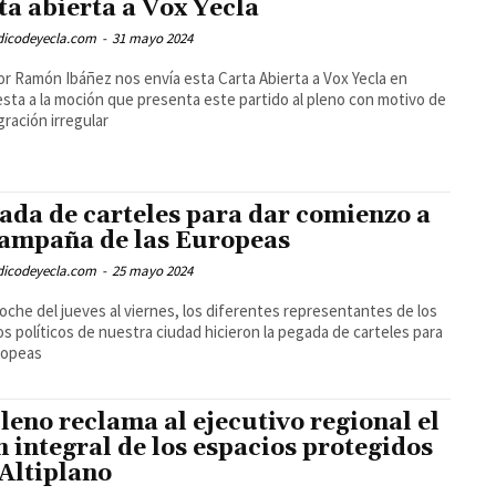
ta abierta a Vox Yecla
odicodeyecla.com
-
31 mayo 2024
tor Ramón Ibáñez nos envía esta Carta Abierta a Vox Yecla en
sta a la moción que presenta este partido al pleno con motivo de
gración irregular
ada de carteles para dar comienzo a
campaña de las Europeas
odicodeyecla.com
-
25 mayo 2024
noche del jueves al viernes, los diferentes representantes de los
os políticos de nuestra ciudad hicieron la pegada de carteles para
ropeas
pleno reclama al ejecutivo regional el
n integral de los espacios protegidos
 Altiplano