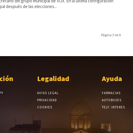
ario del grupo municipal de VOX. En la última configuración
pal después de las elecciones...
Página 3 de 6
ción
Legalidad
Ayuda
PY
AVISO LEGAL
FARMACIAS
PRIVACIDAD
AUTOBUSES
COOKIES
TELF. INTERES