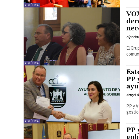
POLÍTICA
VOX
der
nec
elperi
El Gru
comuni
POLÍTICA
Est
PP 
ayu
Ángel A
PP y V
POLÍTICA
PP 
gob