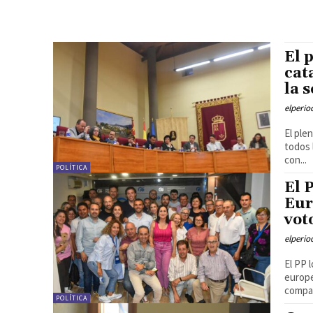
El 
cat
la 
elperi
El ple
todos 
con...
POLÍTICA
El 
Eur
vot
elperi
El PP 
europe
compa
POLÍTICA