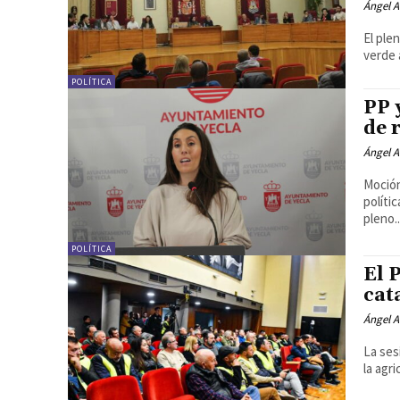
Ángel A
El ple
verde 
POLÍTICA
PP 
de 
Ángel A
Moción
políti
pleno..
POLÍTICA
El 
cat
Ángel A
La ses