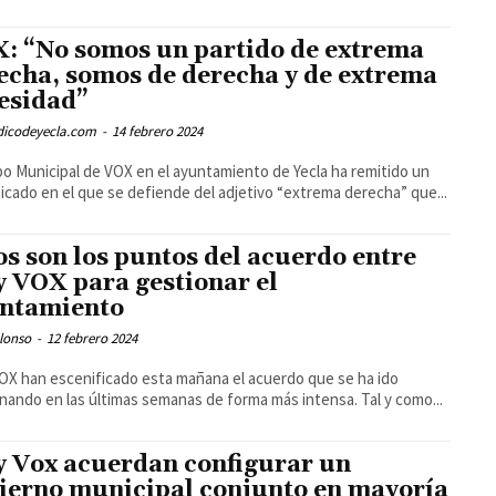
: “No somos un partido de extrema
echa, somos de derecha y de extrema
esidad”
odicodeyecla.com
-
14 febrero 2024
po Municipal de VOX en el ayuntamiento de Yecla ha remitido un
cado en el que se defiende del adjetivo “extrema derecha” que...
os son los puntos del acuerdo entre
y VOX para gestionar el
ntamiento
lonso
-
12 febrero 2024
OX han escenificado esta mañana el acuerdo que se ha ido
gestionando en las últimas semanas de forma más intensa. Tal y como...
y Vox acuerdan configurar un
ierno municipal conjunto en mayoría