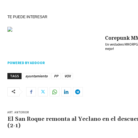
TE PUEDE INTERESAR
Corepunk M
Un verdadero MMORPG de
mejor!
POWERED BY ADDOOR
TAGS
ayuntamiento
PP
VOX
ART. ANTERIOR
El San Roque remonta al Yeclano en el descue
(2-1)