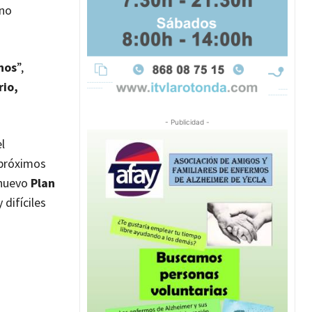
rno
inos
”,
rio,
- Publicidad -
l
 próximos
 nuevo
Plan
difíciles