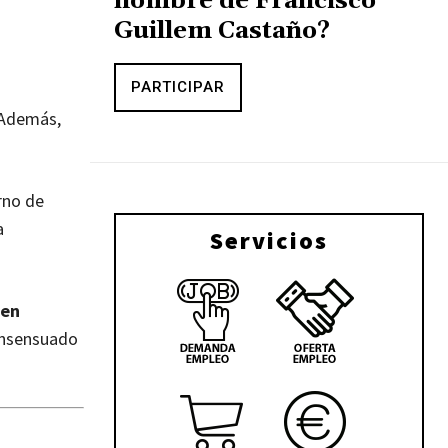
nombre de Francisco
Guillem Castaño?
PARTICIPAR
Además,
rno de
a
Servicios
 en
onsensuado