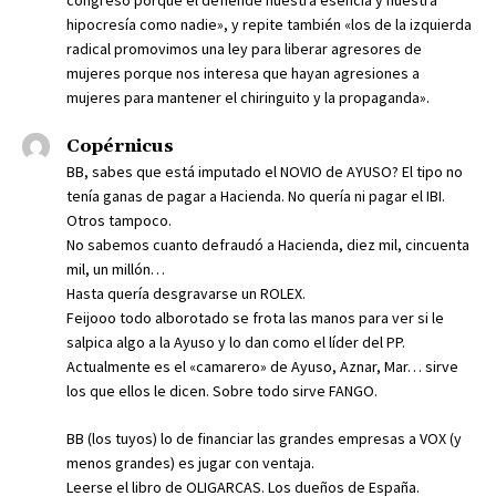
congreso porque el defiende nuestra esencia y nuestra
hipocresía como nadie», y repite también «los de la izquierda
radical promovimos una ley para liberar agresores de
mujeres porque nos interesa que hayan agresiones a
mujeres para mantener el chiringuito y la propaganda».
Copérnicus
BB, sabes que está imputado el NOVIO de AYUSO? El tipo no
tenía ganas de pagar a Hacienda. No quería ni pagar el IBI.
Otros tampoco.
No sabemos cuanto defraudó a Hacienda, diez mil, cincuenta
mil, un millón…
Hasta quería desgravarse un ROLEX.
Feijooo todo alborotado se frota las manos para ver si le
salpica algo a la Ayuso y lo dan como el líder del PP.
Actualmente es el «camarero» de Ayuso, Aznar, Mar… sirve
los que ellos le dicen. Sobre todo sirve FANGO.
BB (los tuyos) lo de financiar las grandes empresas a VOX (y
menos grandes) es jugar con ventaja.
Leerse el libro de OLIGARCAS. Los dueños de España.