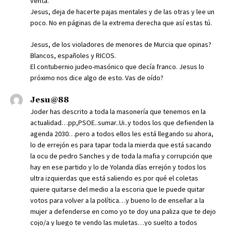
venta.
Jesus, deja de hacerte pajas mentales y de las otras y lee un
poco. No en páginas de la extrema derecha que así estas tú.
Jesus, de los violadores de menores de Murcia que opinas?
Blancos, españoles y RICOS.
El contubernio judeo-masónico que decía franco. Jesus lo
próximo nos dice algo de esto. Vas de oído?
Jesu@88
Joder has descrito a toda la masonería que tenemos en la
actualidad…pp,PSOE..sumar..Ui..y todos los que defienden la
agenda 2030…pero a todos ellos les está llegando su ahora,
lo de errejón es para tapar toda la mierda que está sacando
la ocu de pedro Sanches y de toda la mafia y corrupción que
hay en ese partido y lo de Yolanda días errejón y todos los
ultra izquierdas que está saliendo es por qué el coletas
quiere quitarse del medio a la escoria que le puede quitar
votos para volver a la política…y bueno lo de enseñar a la
mujer a defenderse en como yo te doy una paliza que te dejo
cojo/a y luego te vendo las muletas…yo suelto a todos