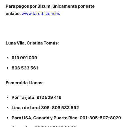
Para pagos por Bizum, únicamente por este
enlace:
www.tarotbizum.es
Luna Vila, Cristina Tomás:
919 991 039
806 533 561
Esmeralda Llanos:
Por Tarjeta
:
912 529 419
Línea de tarot 806
:
806 533 592
Para USA, Canadá y Puerto Rico
:
001-305-507-8029