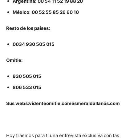
Argentina:
00 54 11 52 19 88 20
México
:
00 52 55 85 26 60 10
Resto de los países:
0034 930 505 015
Omitie:
930 505 015
806 533 015
Sus webs:
videnteomitie.com
esmeraldallanos.com
Hoy traemos para ti una entrevista exclusiva con las