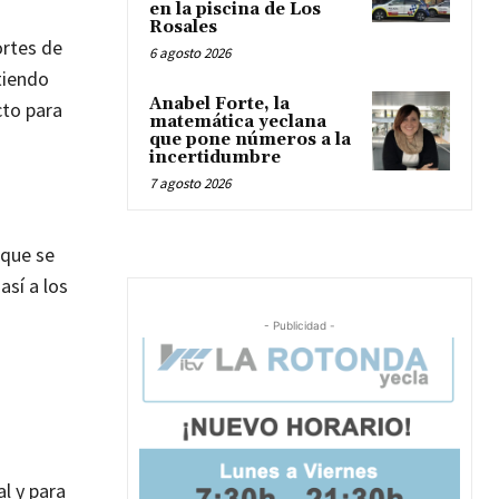
en la piscina de Los
Rosales
ortes de
6 agosto 2026
tiendo
Anabel Forte, la
cto para
matemática yeclana
que pone números a la
incertidumbre
7 agosto 2026
 que se
sí a los
- Publicidad -
l y para