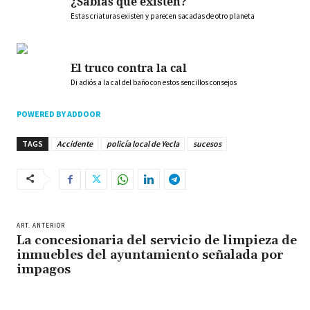
¿Sabías que existen?
Estas criaturas existen y parecen sacadas de otro planeta
El truco contra la cal
Di adiós a la cal del baño con estos sencillos consejos
POWERED BY ADDOOR
TAGS
Accidente
policía local de Yecla
sucesos
ART. ANTERIOR
La concesionaria del servicio de limpieza de
inmuebles del ayuntamiento señalada por
impagos