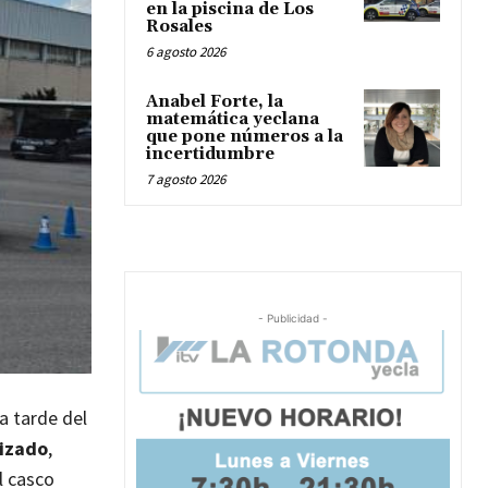
en la piscina de Los
Rosales
6 agosto 2026
Anabel Forte, la
matemática yeclana
que pone números a la
incertidumbre
7 agosto 2026
- Publicidad -
a tarde del
lizado
,
l casco