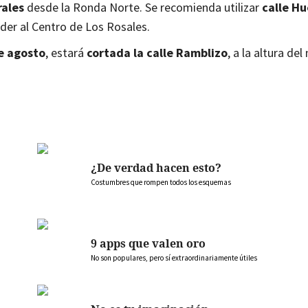
rales
desde la Ronda Norte. Se recomienda utilizar
calle Hu
der al Centro de Los Rosales.
de agosto
, estará
cortada la calle Ramblizo
, a la altura de
¿De verdad hacen esto?
Costumbres que rompen todos los esquemas
9 apps que valen oro
No son populares, pero sí extraordinariamente útiles