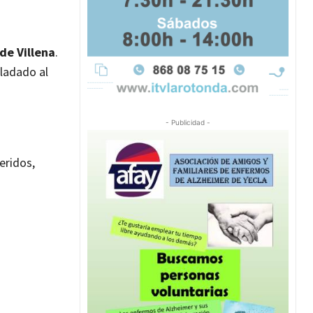
de Villena
.
sladado al
- Publicidad -
heridos,