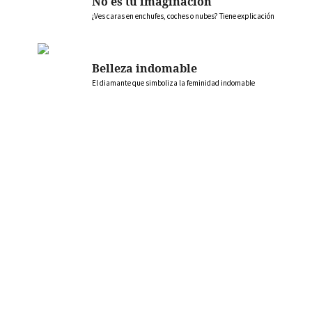
No es tu imaginación
¿Ves caras en enchufes, coches o nubes? Tiene explicación
Belleza indomable
El diamante que simboliza la feminidad indomable