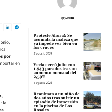
epy.com
Proteste Ahora!: Se
acumula la maleza que
monio,
ya impede ver bien en
los cruces
rca
5 agosto 2026
s por
importar en
Yecla cerró julio con
1.943 parados tras un
aumento mensual del
2,59%
4 agosto 2026
Reaniman a un niño de
o,
dos años tras sufrir un
r la
episodio de inmersión
en la piscina de Los
os
Rosales