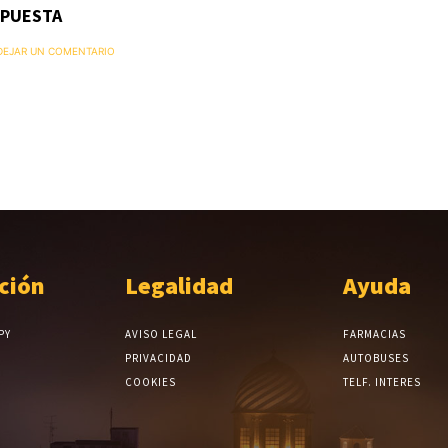
SPUESTA
 DEJAR UN COMENTARIO
ción
Legalidad
Ayuda
PY
AVISO LEGAL
FARMACIAS
PRIVACIDAD
AUTOBUSES
COOKIES
TELF. INTERES