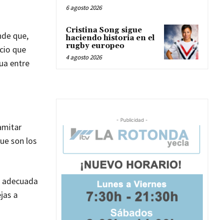
6 agosto 2026
Cristina Song sigue
nde que,
haciendo historia en el
rugby europeo
cio que
4 agosto 2026
ua entre
- Publicidad -
amitar
que son los
n adecuada
jas a