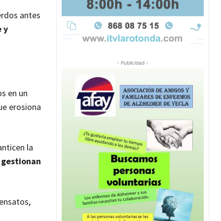
uerdos antes
 y
- Publicidad -
os en un
ue erosiona
nticen la
s gestionan
sensatos,