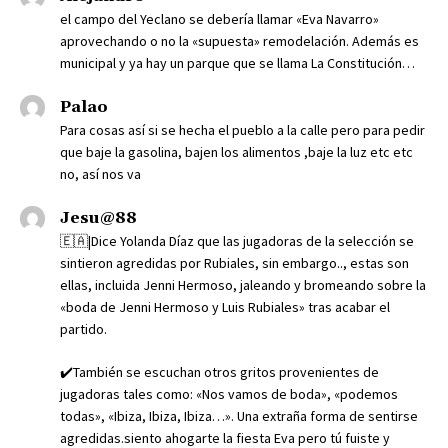
el campo del Yeclano se debería llamar «Eva Navarro»
aprovechando o no la «supuesta» remodelación. Además es
municipal y ya hay un parque que se llama La Constitución…
Palao
Para cosas así si se hecha el pueblo a la calle pero para pedir
que baje la gasolina, bajen los alimentos ,baje la luz etc etc
no, así nos va
Jesu@88
🇪🇦|Dice Yolanda Díaz que las jugadoras de la selección se
sintieron agredidas por Rubiales, sin embargo.., estas son
ellas, incluida Jenni Hermoso, jaleando y bromeando sobre la
«boda de Jenni Hermoso y Luis Rubiales» tras acabar el
partido.
✔️También se escuchan otros gritos provenientes de
jugadoras tales como: «Nos vamos de boda», «podemos
todas», «Ibiza, Ibiza, Ibiza…». Una extraña forma de sentirse
agredidas.siento ahogarte la fiesta Eva pero tú fuiste y