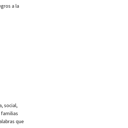
gros a la
, social,
 familias
alabras que