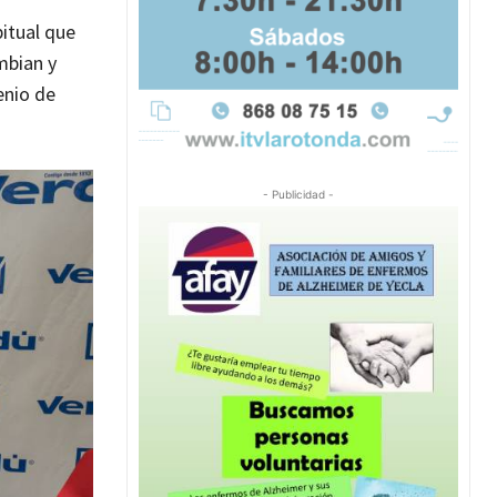
itual que
mbian y
enio de
- Publicidad -