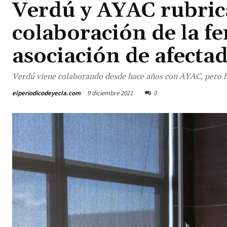
Verdú y AYAC rubric
colaboración de la fe
asociación de afecta
Verdú viene colaborando desde hace años con AYAC, pero ha
elperiodicodeyecla.com
9 diciembre 2021
0