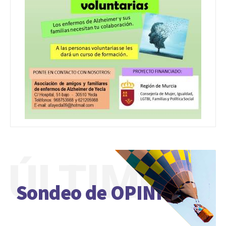
ÚLTIMO
Sondeo de OPINIÓN