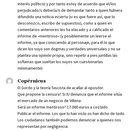
interés político) y por tanto estoy de acuerdo que el/los
perjudicado/s debería/n de demandar tanto a quien hubiera
difundido una noticia incierta (si es que fuere así, que lo
desconozco, escribo de supuestos), como a quien en
comentarios anteriores les ha atacado y a calificado el
informe de «mentiroso» (y posiblemente sin leerse el
informe, ya que conociendo al personaje, para él lo que
dicen los suyo son dogmas y verdades universales y no se
plantea una opinión propia, sino repetir a pies juntillas las
soflamas que sueltan los suyos sin cuestionarlas
mínimamente).
Copérnicus
El Gordo y la teoría fascista de acallar al opositor.
Que propone la censura? Si IU denuncia que el informe sitúa
el mercado de un negocio de Villena.
Será un informe mentiroso? 17.000 euros a costado.
Publicar el informe. Los que lo han visto os han dicho de todo.
Los ciudadanos también podemos denunciar a quienes nos
representan por negligencia.