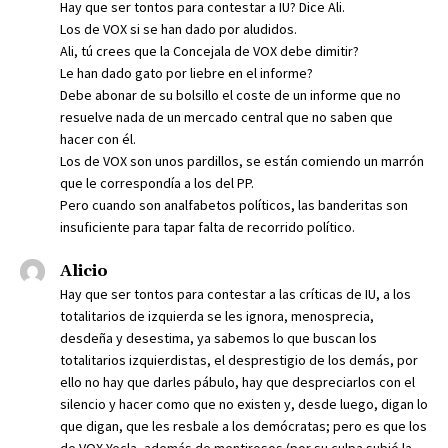
Hay que ser tontos para contestar a IU? Dice Ali.
Los de VOX si se han dado por aludidos.
Ali, tú crees que la Concejala de VOX debe dimitir?
Le han dado gato por liebre en el informe?
Debe abonar de su bolsillo el coste de un informe que no
resuelve nada de un mercado central que no saben que
hacer con él.
Los de VOX son unos pardillos, se están comiendo un marrón
que le correspondía a los del PP.
Pero cuando son analfabetos políticos, las banderitas son
insuficiente para tapar falta de recorrido político.
Alicio
Hay que ser tontos para contestar a las críticas de IU, a los
totalitarios de izquierda se les ignora, menosprecia,
desdeña y desestima, ya sabemos lo que buscan los
totalitarios izquierdistas, el desprestigio de los demás, por
ello no hay que darles pábulo, hay que despreciarlos con el
silencio y hacer como que no existen y, desde luego, digan lo
que digan, que les resbale a los demócratas; pero es que los
de VOX Yecla, además de mentirosos (por su culpa subió la