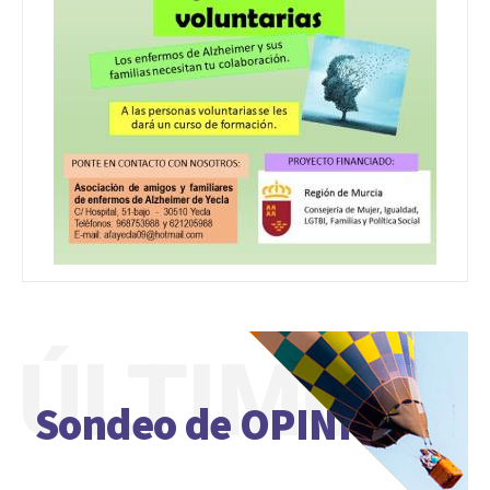
ÚLTIMO
Sondeo de OPINIÓN