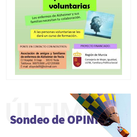
ÚLTIMO
Sondeo de OPINIÓN