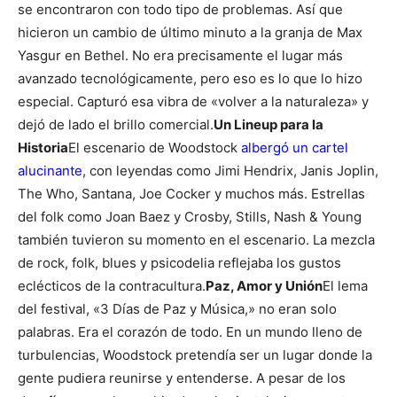
se encontraron con todo tipo de problemas. Así que
hicieron un cambio de último minuto a la granja de Max
Yasgur en Bethel. No era precisamente el lugar más
avanzado tecnológicamente, pero eso es lo que lo hizo
especial. Capturó esa vibra de «volver a la naturaleza» y
dejó de lado el brillo comercial.
Un Lineup para la
Historia
El escenario de Woodstock
albergó un cartel
alucinante
, con leyendas como Jimi Hendrix, Janis Joplin,
The Who, Santana, Joe Cocker y muchos más. Estrellas
del folk como Joan Baez y Crosby, Stills, Nash & Young
también tuvieron su momento en el escenario. La mezcla
de rock, folk, blues y psicodelia reflejaba los gustos
eclécticos de la contracultura.
Paz, Amor y Unión
El lema
del festival, «3 Días de Paz y Música,» no eran solo
palabras. Era el corazón de todo. En un mundo lleno de
turbulencias, Woodstock pretendía ser un lugar donde la
gente pudiera reunirse y entenderse. A pesar de los