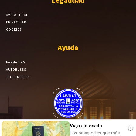
Legalidad
AVISO LEGAL
PRIVACIDAD
COOKIES
Ayuda
FARMACIAS
AUTOBUSES
TELF. INTERES
El Periódico de Yecla alcanza un grado más de compromiso en el
Viaja sin visado
tratamiento de sus datos.
Los pasaportes que más