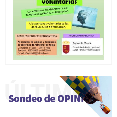
ÚLTIMO
Sondeo de OPINIÓN