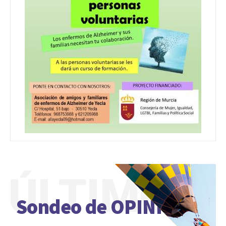
ÚLTIMO
Sondeo de OPINIÓN