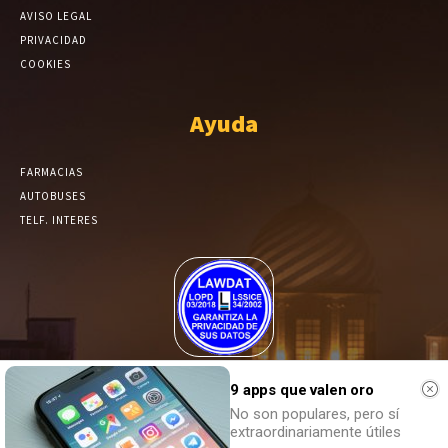
AVISO LEGAL
PRIVACIDAD
COOKIES
Ayuda
FARMACIAS
AUTOBUSES
TELF. INTERES
El Periódico de Yecla alcanza un grado más de compromiso en el
tratamiento de sus datos.
9 apps que valen oro
No son populares, pero sí
extraordinariamente útiles