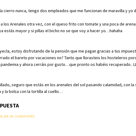
 la cierro nunca, tengo dos empleados que me funcionan de maravilla y yo 
s a los Arenales otra vez, con el queso frito con tomate y una poca de are
ya estás mayor y si pillas el bicho no se que voy a hacer yo…hahaha
ecla, estoy disfrutando de la pensión que me pagan gracias a tus impuest
rado el bareto por vacaciones no? Tanto que llorasteis los hosteleros por
a pandemia y ahora cerráis por gusto…que pronto os habéis recuperado.. 
llado, seguro que estás en los arenales del sol pasando calamidad, con la s
y la bolsa con la tortilla al cuello…
SPUESTA
 DEJAR UN COMENTARIO