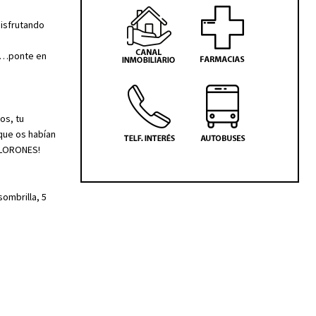
disfrutando
na…ponte en
os, tu
que os habían
LLORONES!
ombrilla, 5