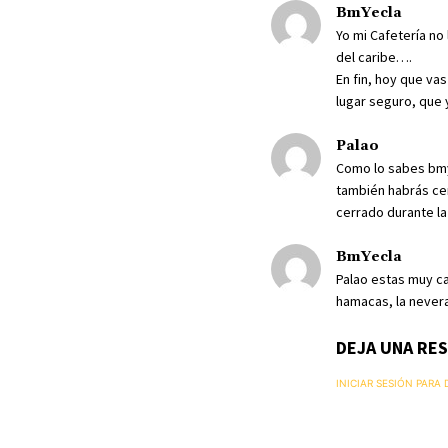
BmYecla
Yo mi Cafetería no
del caribe….
En fin, hoy que va
lugar seguro, que 
Palao
Como lo sabes bmy
también habrás cer
cerrado durante l
BmYecla
Palao estas muy ca
hamacas, la nevera 
DEJA UNA RE
INICIAR SESIÓN PARA