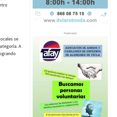
ntro
- Publicidad -
locales se
ategoría. A
logrando