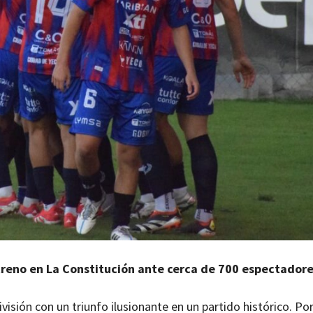
estreno en La Constitución ante cerca de 700 espectador
isión con un triunfo ilusionante en un partido histórico. Po