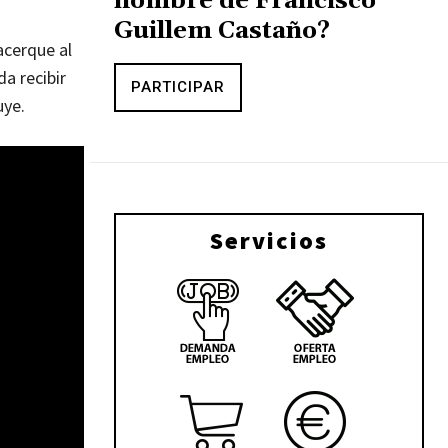
nombre de Francisco
Guillem Castaño?
acerque al
a recibir
PARTICIPAR
uye.
Servicios