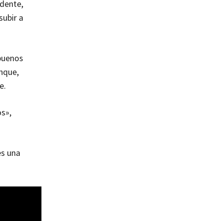
idente,
subir a
 buenos
anque,
de.
os»,
es una