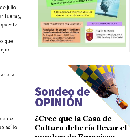
e julio.
r fuera y,
ropuesta.
go que
mejor
ar a la
Sondeo de
OPINIÓN
¿Cree que la Casa de
niente
e así lo
Cultura debería llevar el