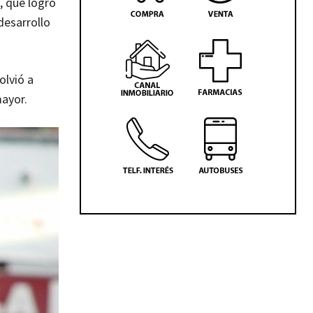
, que logró
desarrollo
olvió a
mayor.