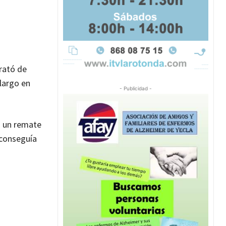
rató de
 largo en
- Publicidad -
on un remate
 conseguía