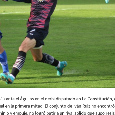
1) ante el Águilas en el derbi disputado en La Constitución, 
al en la primera mitad. El conjunto de Iván Ruiz no encontró 
inio y empuje, no logró batir a un rival sólido que supo resist