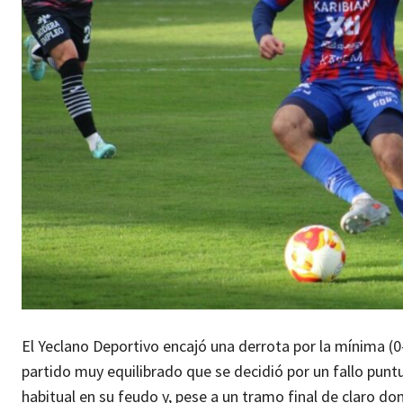
El Yeclano Deportivo encajó una derrota por la mínima (0-
partido muy equilibrado que se decidió por un fallo puntu
habitual en su feudo y, pese a un tramo final de claro dom