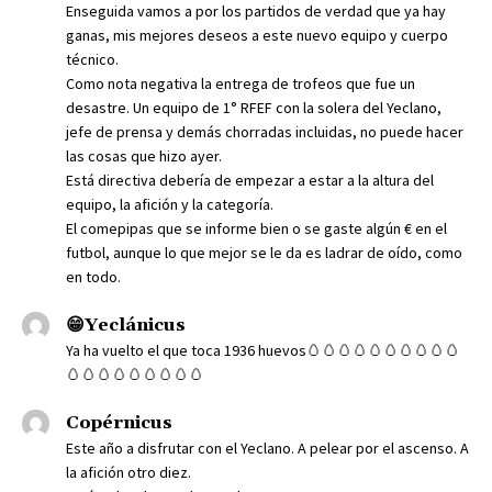
Enseguida vamos a por los partidos de verdad que ya hay
ganas, mis mejores deseos a este nuevo equipo y cuerpo
técnico.
Como nota negativa la entrega de trofeos que fue un
desastre. Un equipo de 1° RFEF con la solera del Yeclano,
jefe de prensa y demás chorradas incluidas, no puede hacer
las cosas que hizo ayer.
Está directiva debería de empezar a estar a la altura del
equipo, la afición y la categoría.
El comepipas que se informe bien o se gaste algún € en el
futbol, aunque lo que mejor se le da es ladrar de oído, como
en todo.
😁Yeclánicus
Ya ha vuelto el que toca 1936 huevos🥚🥚🥚🥚🥚🥚🥚🥚🥚🥚
🥚🥚🥚🥚🥚🥚🥚🥚🥚
Copérnicus
Este año a disfrutar con el Yeclano. A pelear por el ascenso. A
la afición otro diez.