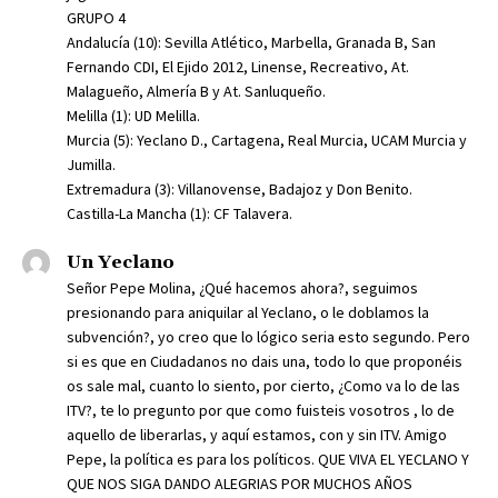
GRUPO 4
Andalucía (10): Sevilla Atlético, Marbella, Granada B, San
Fernando CDI, El Ejido 2012, Linense, Recreativo, At.
Malagueño, Almería B y At. Sanluqueño.
Melilla (1): UD Melilla.
Murcia (5): Yeclano D., Cartagena, Real Murcia, UCAM Murcia y
Jumilla.
Extremadura (3): Villanovense, Badajoz y Don Benito.
Castilla-La Mancha (1): CF Talavera.
Un Yeclano
Señor Pepe Molina, ¿Qué hacemos ahora?, seguimos
presionando para aniquilar al Yeclano, o le doblamos la
subvención?, yo creo que lo lógico seria esto segundo. Pero
si es que en Ciudadanos no dais una, todo lo que proponéis
os sale mal, cuanto lo siento, por cierto, ¿Como va lo de las
ITV?, te lo pregunto por que como fuisteis vosotros , lo de
aquello de liberarlas, y aquí estamos, con y sin ITV. Amigo
Pepe, la política es para los políticos. QUE VIVA EL YECLANO Y
QUE NOS SIGA DANDO ALEGRIAS POR MUCHOS AÑOS