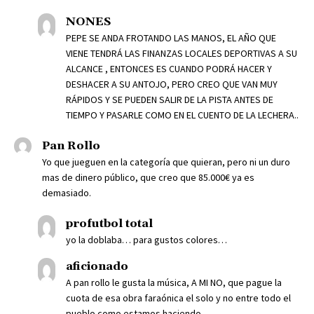
NONES
PEPE SE ANDA FROTANDO LAS MANOS, EL AÑO QUE
VIENE TENDRÁ LAS FINANZAS LOCALES DEPORTIVAS A SU
ALCANCE , ENTONCES ES CUANDO PODRÁ HACER Y
DESHACER A SU ANTOJO, PERO CREO QUE VAN MUY
RÁPIDOS Y SE PUEDEN SALIR DE LA PISTA ANTES DE
TIEMPO Y PASARLE COMO EN EL CUENTO DE LA LECHERA..
Pan Rollo
Yo que jueguen en la categoría que quieran, pero ni un duro
mas de dinero público, que creo que 85.000€ ya es
demasiado.
profutbol total
yo la doblaba… para gustos colores…
aficionado
A pan rollo le gusta la música, A MI NO, que pague la
cuota de esa obra faraónica el solo y no entre todo el
pueblo como estamos haciendo .