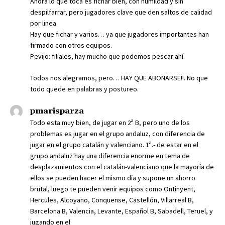
Ahora lo que toca es fichar bien, con humildad y sin
despilfarrar, pero jugadores clave que den saltos de calidad
por linea.
Hay que fichar y varios… ya que jugadores importantes han
firmado con otros equipos.
Pevijo: filiales, hay mucho que podemos pescar ahí.
Todos nos alegramos, pero… HAY QUE ABONARSE!!. No que
todo quede en palabras y postureo.
pmarisparza
Todo esta muy bien, de jugar en 2ª B, pero uno de los
problemas es jugar en el grupo andaluz, con diferencia de
jugar en el grupo catalán y valenciano. 1ª.- de estar en el
grupo andaluz hay una diferencia enorme en tema de
desplazamientos con el catalán-valenciano que la mayoría de
ellos se pueden hacer el mismo día y supone un ahorro
brutal, luego te pueden venir equipos como Ontinyent,
Hercules, Alcoyano, Conquense, Castellón, Villarreal B,
Barcelona B, Valencia, Levante, Español B, Sabadell, Teruel, y
jugando en el