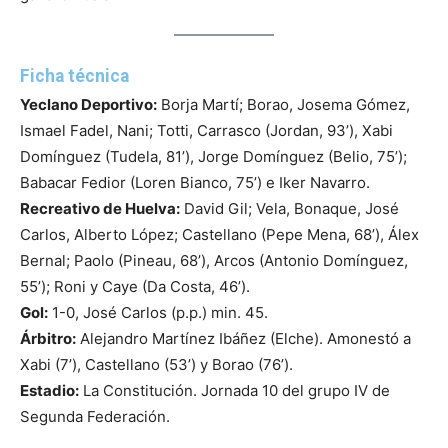
Ficha técnica
Yeclano Deportivo:
Borja Martí; Borao, Josema Gómez,
Ismael Fadel, Nani; Totti, Carrasco (Jordan, 93’), Xabi
Domínguez (Tudela, 81’), Jorge Domínguez (Belio, 75’);
Babacar Fedior (Loren Bianco, 75’) e Iker Navarro.
Recreativo de Huelva:
David Gil; Vela, Bonaque, José
Carlos, Alberto López; Castellano (Pepe Mena, 68’), Álex
Bernal; Paolo (Pineau, 68’), Arcos (Antonio Domínguez,
55’); Roni y Caye (Da Costa, 46’).
Gol:
1-0, José Carlos (p.p.) min. 45.
Árbitro:
Alejandro Martínez Ibáñez (Elche). Amonestó a
Xabi (7’), Castellano (53’) y Borao (76’).
Estadio:
La Constitución. Jornada 10 del grupo IV de
Segunda Federación.