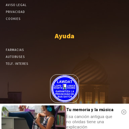
AVISO LEGAL
PRIVACIDAD
COOKIES
Ayuda
FARMACIAS
AUTOBUSES
TELF. INTERES
El Periódico de Yecla alcanza un grado más de compromiso en el
Tu memoria y la música
tratamiento de sus datos.
Esa canción antigua que
no olvidas tiene una
explicación